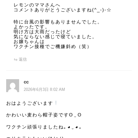
レモンのママさんへ
コメントありがとうございますね(^_-)-☆
特に台風の影響もありませんでした。
よかったです。
明け方は大雨だったけど
気にならない感じで寝ていました。
お嬢ちゃんは
ワクチン接種でご機嫌斜め（笑）
返信
cc
2026年6月3日 8:02 AM
おはようございます
️
かわいい麦わら帽子姿ですʘ⁠‿⁠ʘ
ワクチン頑張りましたね｡⁠◕⁠‿⁠◕⁠｡