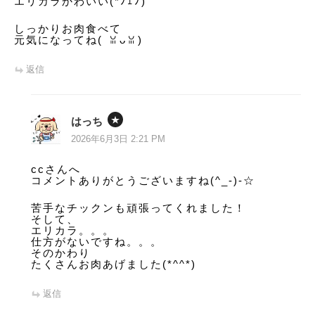
エリカラかわいい(*ﾉｪﾉ)
しっかりお肉食べて
元気になってね(⁠ ⁠ꈍ⁠ᴗ⁠ꈍ⁠)
返信
はっち
2026年6月3日 2:21 PM
ccさんへ
コメントありがとうございますね(^_-)-☆
苦手なチックンも頑張ってくれました！
そして、
エリカラ。。。
仕方がないですね。。。
そのかわり
たくさんお肉あげました(*^^*)
返信