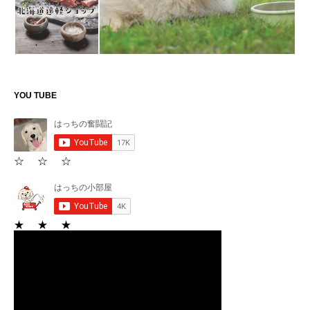
YOU TUBE
☆ ☆ ☆
★ ★ ★