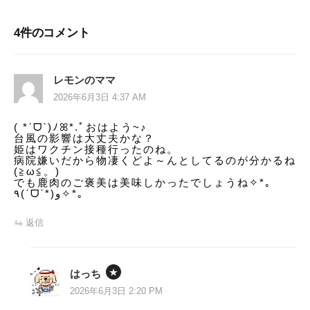
ビ
4件のコメント
ゲ
ー
レモンのママ
シ
2026年6月3日 4:37 AM
ョ
( *ˊᗜˋ)ﾉꕤ*.ﾟおはよう~♪
台風の影響は大丈夫かな？
ン
姫はワクチン接種行ったのね。
病院嫌いだから物凄くどよ～んとしてるのが分かるね
(≧ω≦。)
でも鹿肉のご褒美は美味しかったでしょうね✧*｡
٩(ˊᗜˋ*)و✧*｡
返信
はっち
2026年6月3日 2:20 PM