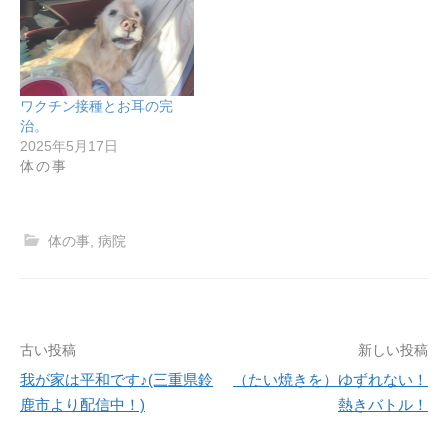
ワクチン接種とお耳の完
治。
2025年5月17日
体の事
体の事
,
病院
古い投稿
新しい投稿
投
我が家は平和です♪(三重県鈴
（たい焼きを）ゆずれない！
稿
鹿市より配信中！)
熱きバトル！
ナ