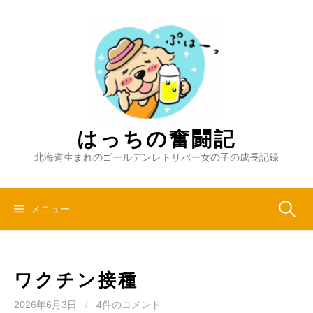
コ
ン
テ
ン
ツ
へ
ス
キ
はっちの奮闘記
ッ
北海道生まれのゴールデンレトリバー女の子の成長記録
プ
検
メニュー
索:
ワクチン接種
2026年6月3日
/
4件のコメント