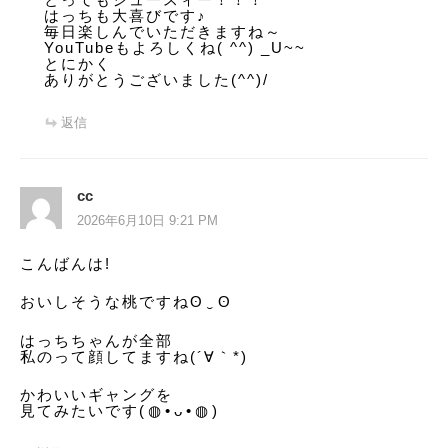
はっちも大喜びです♪
毎日楽しんでいただきますね～
YouTubeもよろしくね( ^^) _U~~
とにかく
ありがとうございました(^^)/
返信
cc
2026年6月10日 9:21 PM
こんばんは!
おいしそうな桃ですねʘ⁠‿⁠ʘ
はっちちゃんが全部
私のって顔してますね(´∀｀*)
かわいいギャングを
見てみたいです(⁠◍⁠•⁠ᴗ⁠•⁠◍⁠)