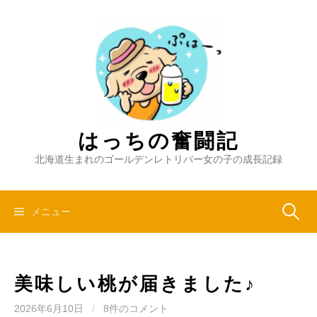
コ
ン
テ
ン
ツ
へ
ス
キ
はっちの奮闘記
ッ
北海道生まれのゴールデンレトリバー女の子の成長記録
プ
検
メニュー
索:
美味しい桃が届きました♪
2026年6月10日
/
8件のコメント