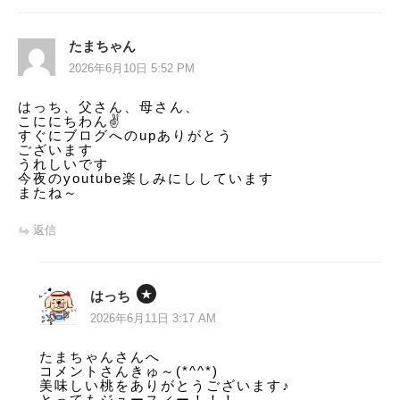
たまちゃん
2026年6月10日 5:52 PM
はっち、父さん、母さん、
こににちわん✌️
すぐにブログへのupありがとう
ございます
うれしいです
今夜のyoutube楽しみにししています
またね～
返信
はっち
2026年6月11日 3:17 AM
たまちゃんさんへ
コメントさんきゅ～(*^^*)
美味しい桃をありがとうございます♪
とってもジュースィー！！！