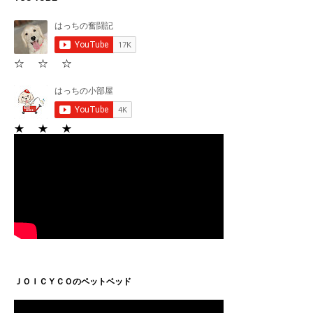
☆ ☆ ☆
★ ★ ★
ＪＯＩＣＹＣＯのペットベッド