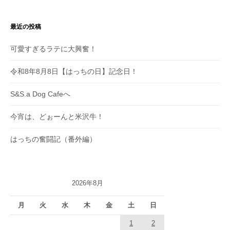
最近の投稿
可愛すぎるラテに大興奮！
令和8年8月8日【はっちの日】記念日！
S&S.a Dog Cafeへ
今宵は、どぉーんと米沢牛！
はっちの奮闘記（番外編）
2026年8月
月
火
水
木
金
土
日
1
2