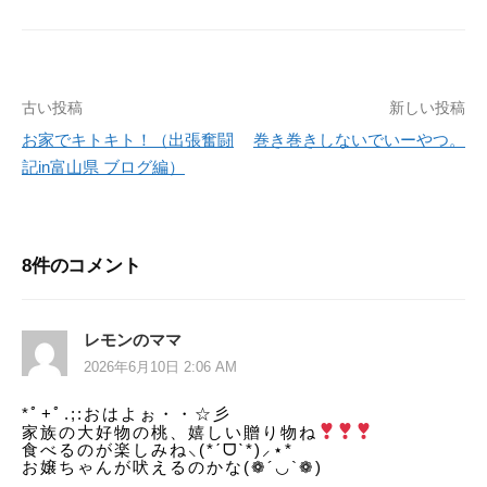
古い投稿
新しい投稿
投
お家でキトキト！（出張奮闘
巻き巻きしないでいーやつ。
稿
記in富山県 ブログ編）
ナ
ビ
8件のコメント
ゲ
ー
レモンのママ
シ
2026年6月10日 2:06 AM
ョ
*ﾟ+ﾟ.;:おはよぉ・・☆彡
家族の大好物の桃、嬉しい贈り物ね
ン
食べるのが楽しみね⸜(*ˊᗜˋ*)⸝⋆*
お嬢ちゃんが吠えるのかな(❁´◡`❁)