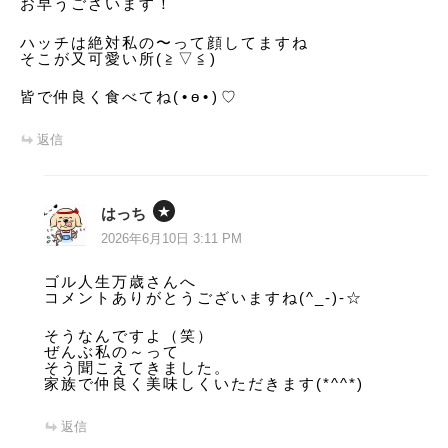
お早うございます！
ハッチは絶対私の〜って顔してますね
そこが又可愛い所(⁠≧⁠▽⁠≦⁠)
皆で仲良く食べてね(⁠•⁠ө⁠•⁠)⁠♡
返信
はっち
2026年6月10日 3:11 PM
ゴル人生万歳さんへ
コメントありがとうございますね(^_-)-☆
そうなんですよ（笑）
ぜんぶ私の～って
そう聞こえてきました。
家族で仲良く美味しくいただきます(*^^*)
返信