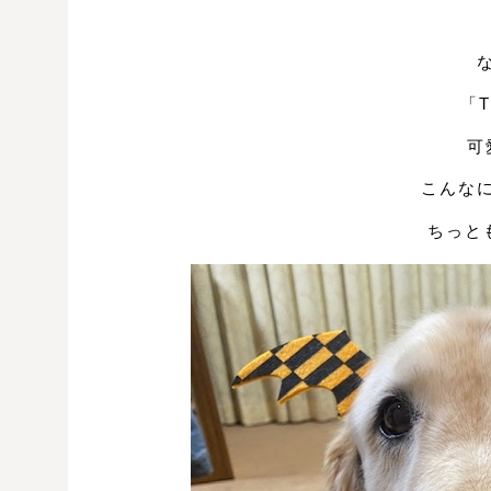
「Tr
可
こんな
ちっとも