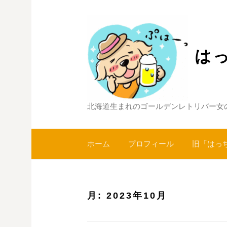
コ
ン
テ
ン
は
ツ
へ
ス
キ
北海道生まれのゴールデンレトリバー女
ッ
プ
ホーム
プロフィール
旧「はっ
月:
2023年10月