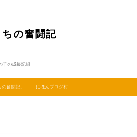
っちの奮闘記
の子の成長記録
ちの奮闘記」
にほんブログ村