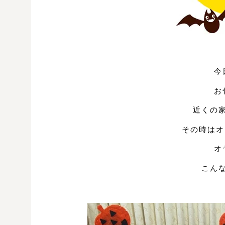
今
お
近くの
その時はオ
オ
こん