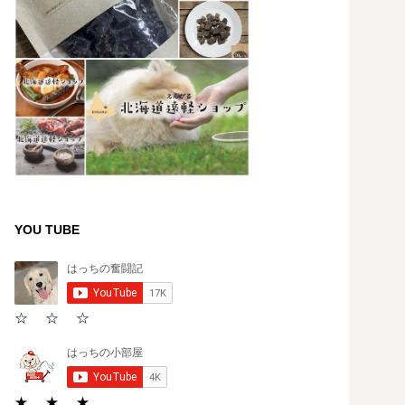
YOU TUBE
☆ ☆ ☆
★ ★ ★