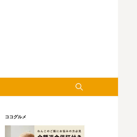
検
索:
ココグルメ