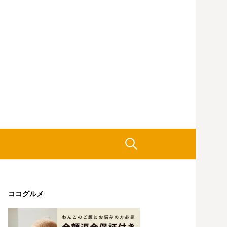
検
索:
ココグルメ