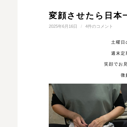
変顔させたら日本
2025年6月16日
/
4件のコメント
土曜日
週末定
笑顔でお
微