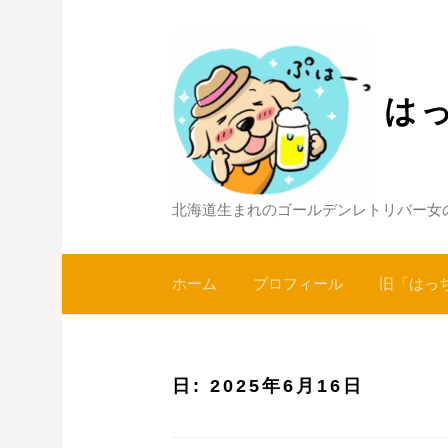
コ
ン
テ
ン
は
ツ
へ
ス
キ
北海道生まれのゴールデンレトリバー女
ッ
プ
ホーム
プロフィール
旧「はっ
日:
2025年6月16日