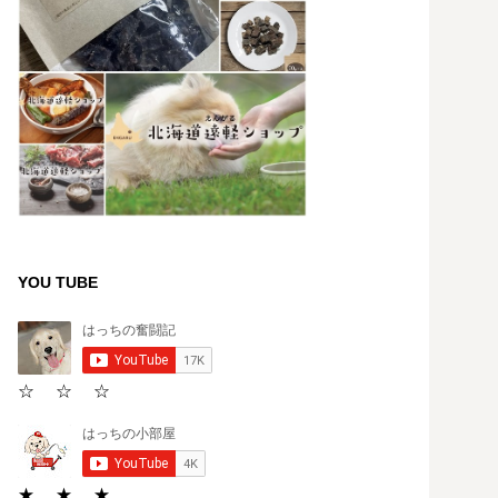
YOU TUBE
☆ ☆ ☆
★ ★ ★