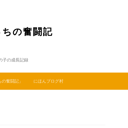
っちの奮闘記
の子の成長記録
ちの奮闘記」
にほんブログ村