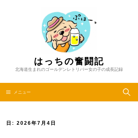
コ
ン
テ
ン
ツ
へ
ス
キ
はっちの奮闘記
ッ
北海道生まれのゴールデンレトリバー女の子の成長記録
プ
検
メニュー
索:
日:
2026年7月4日