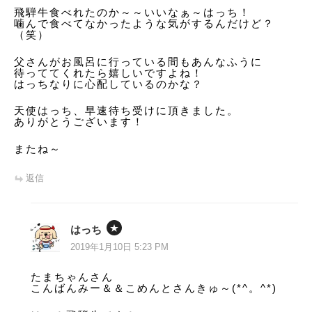
ン
飛騨牛食べれたのか～～いいなぁ～はっち！
噛んで食べてなかったような気がするんだけど？
（笑）
父さんがお風呂に行っている間もあんなふうに
待っててくれたら嬉しいですよね！
はっちなりに心配しているのかな？
天使はっち、早速待ち受けに頂きました。
ありがとうございます！
またね～
返信
はっち
2019年1月10日 5:23 PM
たまちゃんさん
こんばんみー＆＆こめんとさんきゅ～(*^。^*)