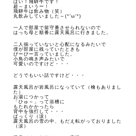
はい！飛騨牛です！
超～まいうー！
飛騨牛は飲み物（笑）
丸飲みしていました～(*’ω’*)
一人で部屋で留守番させられないので
はっち母と順番に露天風呂に行きました。
二人揃っていないと心配になるみたいで
僕が部屋に残っていたときも
ぴーぴー言っていました。
小鳥の鳴き声みたいで
可愛いのですけど・・・
どうでもいい話ですけど・・・
露天風呂が岩風呂になっていて（檜もありまし
た）
お湯につかって
「ひゅ～」って浴槽に
もたれかかったら
背中を強打して・・・
ぱっくり（涙）
露天風呂の雪の中、もだえ転がっておりました
（涙）