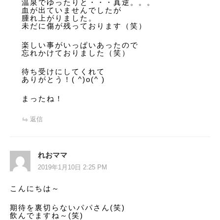
温泉でゆったりと・・・真逆。。。
血が出ていませんでしたが
腫れ上がりました。
未だに傷が残っております（笑）
楽しい事がいっぱいあったので
忘れかけておりました（笑）
待ち受けにしてくれて
ありがとう！( ^)o(^ )
まったね！
返信
れおママ
2019年1月10日 2:25 PM
こんにちは～
期待を裏切らないパパさん(笑)
飲んでますね～(笑)