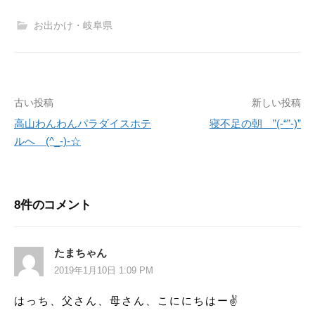
お出かけ・岐阜県
古い投稿
新しい投稿
投
高山わんわんパラダイスホテ
寝不足の朝 ”(-“”-)”
稿
ルへ (^_-)-☆
ナ
ビ
8件のコメント
ゲ
ー
たまちゃん
シ
2019年1月10日 1:09 PM
ョ
はっち、父さん、母さん、こににちはー✌️