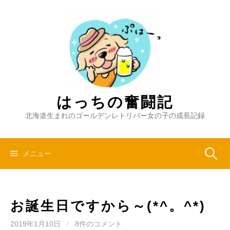
コ
ン
テ
ン
ツ
へ
ス
キ
はっちの奮闘記
ッ
北海道生まれのゴールデンレトリバー女の子の成長記録
プ
検
メニュー
索:
お誕生日ですから～(*^。^*)
2019年1月10日
/
8件のコメント