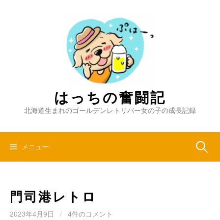
コ
ン
テ
ン
ツ
へ
ス
キ
はっちの奮闘記
ッ
北海道生まれのゴールデンレトリバー女の子の成長記録
プ
検
メニュー
索:
門司港レトロ
2023年4月9日
/
4件のコメント