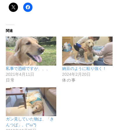
関連
私事で恐縮ですが、、、
納豆のように粘り強く！
2021年4月11日
2024年2月20日
日常
体の事
ガン見していた物は、「き
んつば」。(*’ω’*)