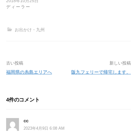
2018年10月25日
ディーラー
お出かけ・九州
古い投稿
新しい投稿
投
福岡県の糸島エリアへ
阪九フェリーで帰宅します。
稿
ナ
ビ
4件のコメント
ゲ
ー
cc
2023年4月9日 6:08 AM
シ