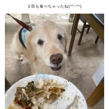
２匹も食べちゃったね(*^-^*)