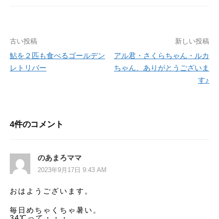
古い投稿
新しい投稿
投
鮎を２匹も食べるゴールデン
アル君・さくらちゃん・ルカ
稿
レトリバー
ちゃん、ありがとうございま
ナ
す♪
ビ
ゲ
4件のコメント
ー
シ
のあまろママ
ョ
2023年9月17日 9:43 AM
ン
おはようございます。
毎日めちゃくちゃ暑い。
34℃って・・・