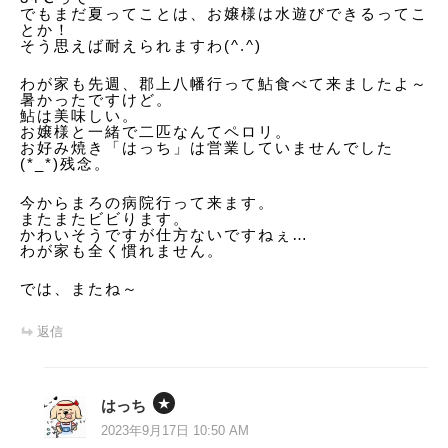
でもまだ夏ってことは、お嬢様は水遊びできるってこ
とか！
そう思えば耐えられますわ(^.^)
わが家も先週、郡上八幡行って鮎食べて来ましたよ～
暑かったですけど。
鮎は美味しい。
お嬢様と一緒で二匹なんてペロリ。
お好み焼き「はっち」は営業していませんでした
(*_*)残念。
今からまろの病院行って来ます。
またまたビビります。
かわいそうですが仕方ないですねぇ…
わが家も全く慣れません。
では、またね～
返信
はっち
2023年9月17日 10:50 AM