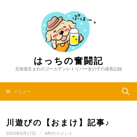
コ
ン
テ
ン
ツ
へ
ス
キ
はっちの奮闘記
ッ
北海道生まれのゴールデンレトリバー女の子の成長記録
プ
検
メニュー
索:
川遊びの【おまけ】記事♪
2023年9月17日
/
4件のコメント