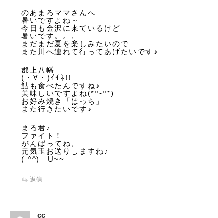
のあまろママさんへ
暑いですよね～
今日も金沢に来ているけど
暑いです。。。
まだまだ夏を楽しみたいので
また川へ連れて行ってあげたいです♪
郡上八幡
(・∀・)ｲｲﾈ!!
鮎も食べたんですね♪
美味しいですよね(*^-^*)
お好み焼き「はっち」
また行きたいです♪
まろ君♪
ファイト！
がんばってね。
元気玉お送りしますね♪
( ^^) _U~~
返信
cc