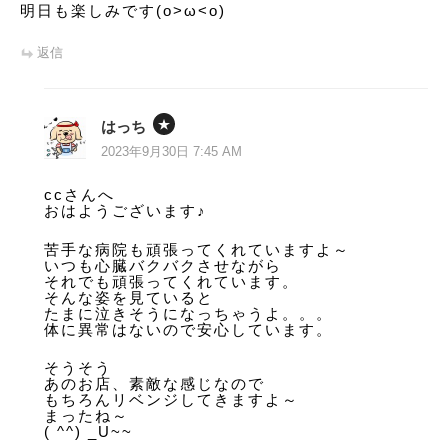
明日も楽しみです(o>ω<o)
返信
はっち
2023年9月30日 7:45 AM
ccさんへ
おはようございます♪
苦手な病院も頑張ってくれていますよ～
いつも心臓バクバクさせながら
それでも頑張ってくれています。
そんな姿を見ていると
たまに泣きそうになっちゃうよ。。。
体に異常はないので安心しています。
そうそう
あのお店、素敵な感じなので
もちろんリベンジしてきますよ～
まったね～
( ^^) _U~~