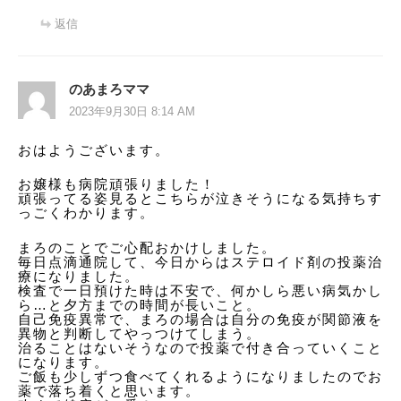
返信
のあまろママ
2023年9月30日 8:14 AM
おはようございます。
お嬢様も病院頑張りました！
頑張ってる姿見るとこちらが泣きそうになる気持ちす
っごくわかります。
まろのことでご心配おかけしました。
毎日点滴通院して、今日からはステロイド剤の投薬治
療になりました。
検査で一日預けた時は不安で、何かしら悪い病気かし
ら…と夕方までの時間が長いこと。
自己免疫異常で、まろの場合は自分の免疫が関節液を
異物と判断してやっつけてしまう。
治ることはないそうなので投薬で付き合っていくこと
になります。
ご飯も少しずつ食べてくれるようになりましたのでお
薬で落ち着くと思います。