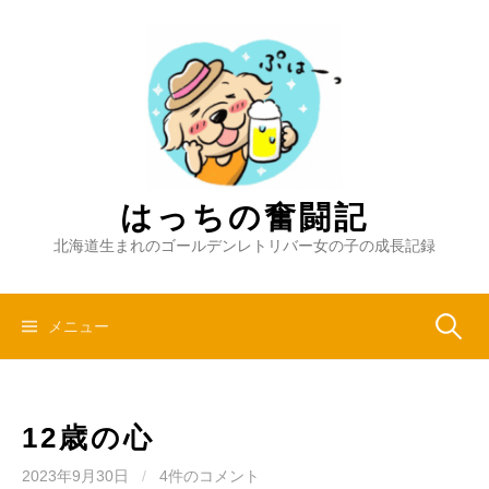
コ
ン
テ
ン
ツ
へ
ス
キ
はっちの奮闘記
ッ
北海道生まれのゴールデンレトリバー女の子の成長記録
プ
検
メニュー
索:
12歳の心
2023年9月30日
/
4件のコメント