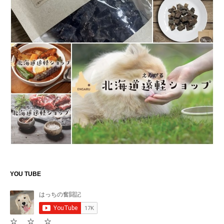
YOU TUBE
☆ ☆ ☆