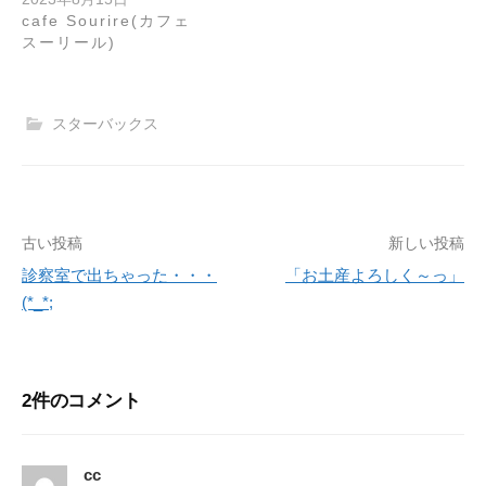
cafe Sourire(カフェ
スーリール)
スターバックス
古い投稿
新しい投稿
投
診察室で出ちゃった・・・
「お土産よろしく～っ」
稿
(*_*;
ナ
ビ
2件のコメント
ゲ
ー
cc