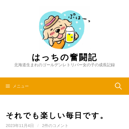
コ
ン
テ
ン
ツ
へ
ス
キ
はっちの奮闘記
ッ
北海道生まれのゴールデンレトリバー女の子の成長記録
プ
検
メニュー
索:
それでも楽しい毎日です。
2023年11月4日
/
2件のコメント