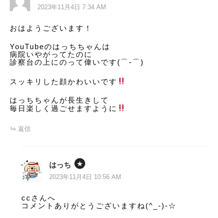
シ
2023年11月4日 7:34 AM
ョ
おはようございます！
ン
YouTubeのはっちちゃんは
病院いやがってたのに
診察台の上にのって偉いです(⌒‐⌒)
スッキリした顔かわいいです
はっちちゃんが長生きして
毎日楽しく過ごせますように
返信
はっち
2023年11月4日 10:56 AM
ccさんへ
コメントありがとうございますね(^_-)-☆