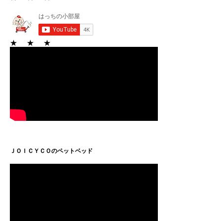
★ ★ ★
ＪＯＩＣＹＣＯのペットベッド