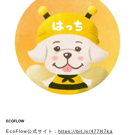
ECOFLOW
EcoFlow公式サイト：
https://bit.ly/477H7ka