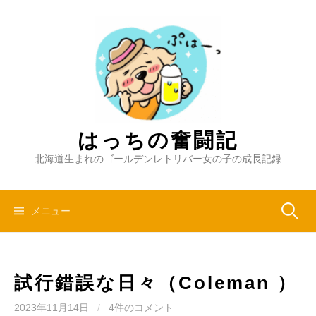
コ
ン
テ
ン
ツ
へ
ス
キ
はっちの奮闘記
ッ
北海道生まれのゴールデンレトリバー女の子の成長記録
プ
検
メニュー
索:
試行錯誤な日々（Coleman ）
2023年11月14日
/
4件のコメント