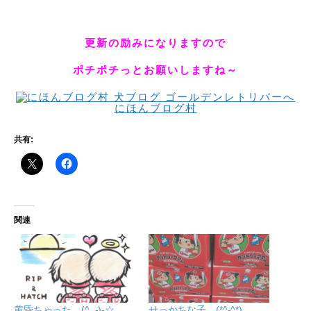
更新の励みになりますので
ポチポチっとお願いしますね～
にほんブログ村
共有:
関連
黄昏ちゃった (^_-)-☆
せっかちな子 (*^-^*)