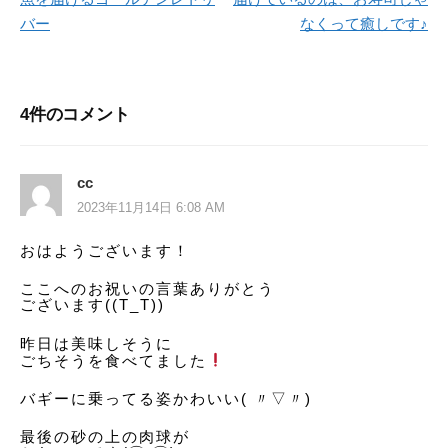
稿
バー
なくって癒しです♪
ナ
ビ
4件のコメント
ゲ
ー
cc
シ
2023年11月14日 6:08 AM
ョ
おはようございます！
ン
ここへのお祝いの言葉ありがとう
ございます((T_T))
昨日は美味しそうに
ごちそうを食べてました
バギーに乗ってる姿かわいい( 〃▽〃)
最後の砂の上の肉球が