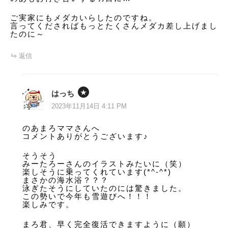
ご実家にもメダカいらしたのですね。
言ってくださればもっとたくさんメダカ差し上げまし
たのに～
返信
はっち
2023年11月14日 4:11 PM
のあまろママさんへ
コメントありがとうございます♪
そうそう
みーたろーさんのイラストみたいに（笑）
楽しそうに乗ってくれています(*^-^*)
まさかの海水浴？？？
泳ぎたそうにしていたのには驚きました。
この勢いで今年も雪遊びへ！！！
楽しみです。
まろ君、早く完全復活できますように（願）