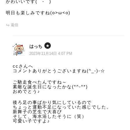
かわいいです(⌒‐⌒)
明日も楽しみですね(o>ω<o)
返信
はっち
2023年11月14日 4:07 PM
ccさんへ
コメントありがとうございますね(^_-)-☆
ご馳走食べたんですね～
素敵な誕生日になったかな(*^-^*)
おめでとう♪
後ろ足の事ばかり気にしているので
ちょっと運動不足になっていた感じでした。
新舞子の芝生で大喜び
そして、海水浴したそうに（笑）
可愛い子ですよ♪