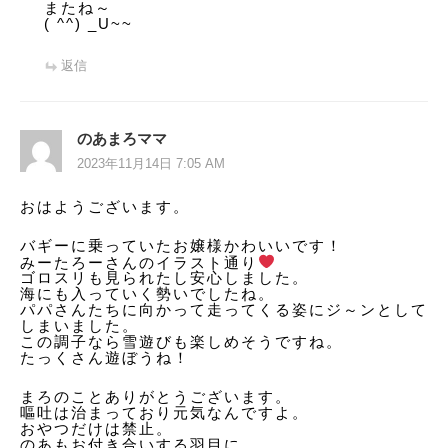
またね～
( ^^) _U~~
返信
のあまろママ
2023年11月14日 7:05 AM
おはようございます。
バギーに乗っていたお嬢様かわいいです！
みーたろーさんのイラスト通り
ゴロスリも見られたし安心しました。
海にも入っていく勢いでしたね。
パパさんたちに向かって走ってくる姿にジ～ンとして
しまいました。
この調子なら雪遊びも楽しめそうですね。
たっくさん遊ぼうね！
まろのことありがとうございます。
嘔吐は治まっており元気なんですよ。
おやつだけは禁止。
のあもお付き合いする羽目に…