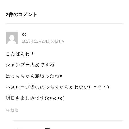
ナ
ビ
2件のコメント
ゲ
ー
cc
2023年11月20日 6:45 PM
シ
こんばんわ！
ョ
シャンプー大変ですね
ン
はっちちゃん頑張ったね♥️
バスローブ姿のはっちちゃんかわいい( 〃▽〃)
明日も楽しみです(o>ω<o)
返信