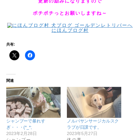
更新の励みになりますので
ポチポチっとお願いしますね～
にほんブログ村
共有:
関連
シャンプーで暴れす
ノルバサンサージカルスク
ぎ・・・(*_*;
ラブが日課です。
2023年2月28日
2023年5月27日
シャンプー
体の事