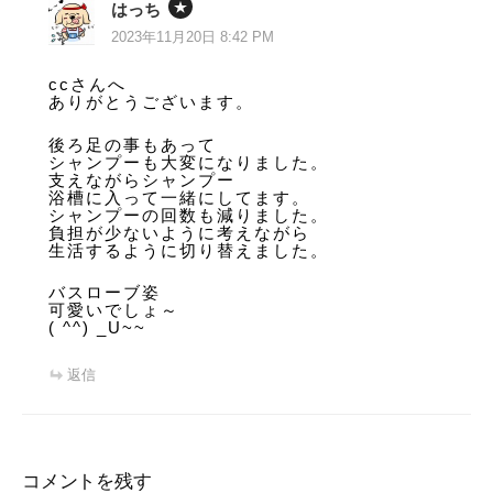
はっち
2023年11月20日 8:42 PM
ccさんへ
ありがとうございます。
後ろ足の事もあって
シャンプーも大変になりました。
支えながらシャンプー
浴槽に入って一緒にしてます。
シャンプーの回数も減りました。
負担が少ないように考えながら
生活するように切り替えました。
バスローブ姿
可愛いでしょ～
( ^^) _U~~
返信
コメントを残す