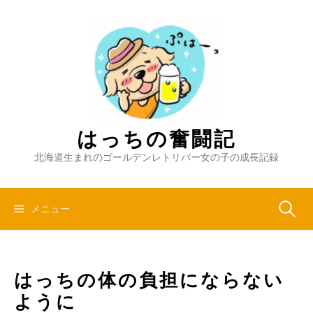
コ
ン
テ
ン
ツ
へ
ス
キ
はっちの奮闘記
ッ
北海道生まれのゴールデンレトリバー女の子の成長記録
プ
検
メニュー
索:
はっちの体の負担にならない
ように