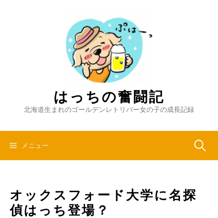
コ
ン
テ
ン
ツ
へ
ス
キ
はっちの奮闘記
ッ
北海道生まれのゴールデンレトリバー女の子の成長記録
プ
検
メニュー
索:
オックスフォード大学に名探
偵はっち登場？