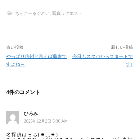
ちゃこーるぐれい
,
写真リクエスト
古い投稿
新しい投稿
投
やっぱり信州と言えば蕎麦で
今日もスタバからスタートで
稿
すよね～
す♪
ナ
ビ
4件のコメント
ゲ
ー
ひろみ
シ
2023年12月2日 5:36 AM
ョ
名探偵はっち(⁠✷⁠‿⁠✷⁠)