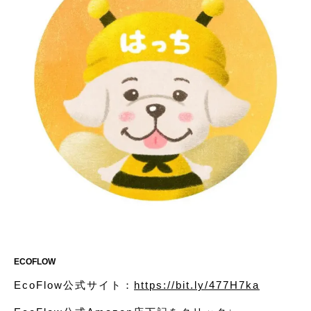
ECOFLOW
EcoFlow公式サイト：
https://bit.ly/477H7ka