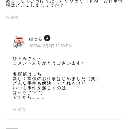
あちこちでひっぱりだこになりそうですね、お仕事依
ン
頼はどこにしましょうか？
返信
はっち
2023年12月2日 12:39 PM
ひろみさんへ
コメントありがとうございます♪
名探偵はっち
新しく探偵のお仕事はじめました（笑）
どんな事件も解決してくれるけど
いつも事件を起こすのは
はっち(*^-^*)
ですから。。。
返信