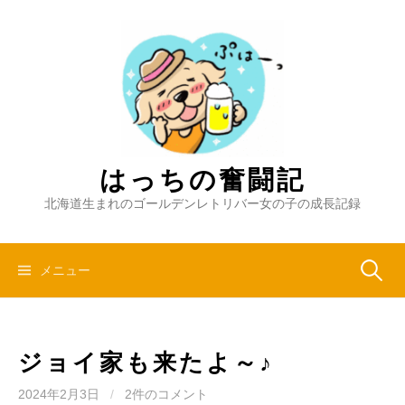
コ
ン
テ
ン
ツ
へ
ス
キ
はっちの奮闘記
ッ
北海道生まれのゴールデンレトリバー女の子の成長記録
プ
検
メニュー
索:
ジョイ家も来たよ～♪
2024年2月3日
/
2件のコメント