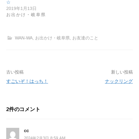
☆
2019年1月13日
お出かけ・岐阜県
WAN-WA
,
お出かけ・岐阜県
,
お友達のこと
古い投稿
新しい投稿
投
すごいぞ！はっち！
ナックリング
稿
ナ
ビ
2件のコメント
ゲ
ー
cc
2024年2月3日 8:59 AM