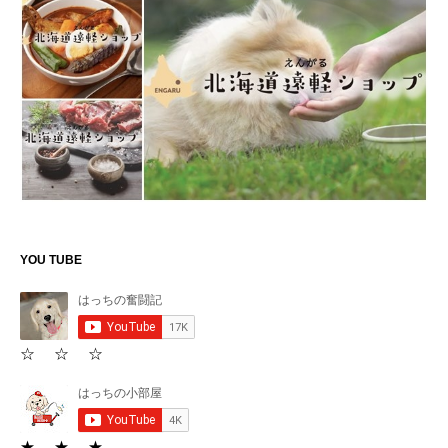
YOU TUBE
☆ ☆ ☆
★ ★ ★