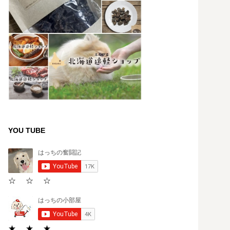
YOU TUBE
☆ ☆ ☆
★ ★ ★