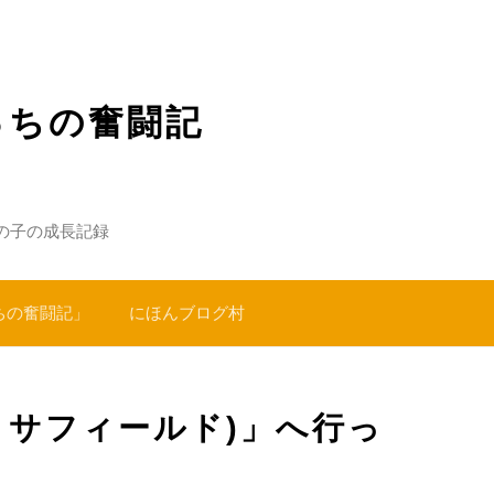
っちの奮闘記
の子の成長記録
ちの奮闘記」
にほんブログ村
 (ロサフィールド)」へ行っ