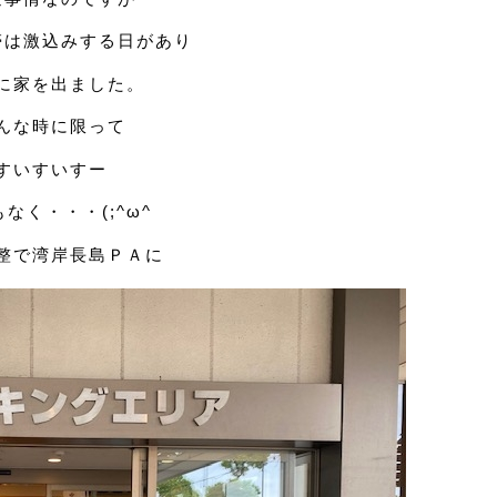
帯は激込みする日があり
に家を出ました。
んな時に限って
すいすいすー
なく・・・(;^ω^
整で湾岸長島ＰＡに