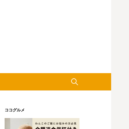
検
索:
ココグルメ