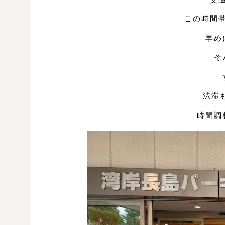
この時間
早め
そ
渋滞も
時間調