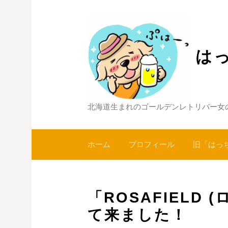
コ
ン
テ
ン
は
ツ
へ
ス
キ
北海道生まれのゴールデンレトリバー女
ッ
プ
ホーム
プロフィール
旧「はっ
「ROSAFIELD
て来ました！