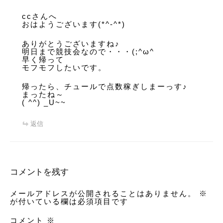
ccさんへ
おはようございます(*^-^*)
ありがとうございますね♪
明日まで競技会なので・・・(;^ω^
早く帰って
モフモフしたいです。
帰ったら、チュールで点数稼ぎしまーっす♪
まったね～
( ^^) _U~~
返信
コメントを残す
メールアドレスが公開されることはありません。
※
が付いている欄は必須項目です
コメント
※