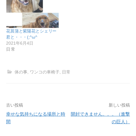
花菖蒲と紫陽花とシェリー
君と・・・(;^ω^
2021年6月4日
日常
体の事
,
ワンコの車椅子
,
日常
古い投稿
新しい投稿
投
幸せな気持ちになる場所と時
開封できません。。。（進撃
稿
間
の巨人）
ナ