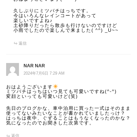
久しぶりにミツバチはっちです。
今はいろんなレインコートがあって
楽しいですよね♪
土砂降りだったら散歩も行けないのですけど
小雨でしたので楽しんで来ました( ^^) _U~~
返信
NAR NAR
2024年7月6日 7:29 AM
おはようございます
ミツバチはっちはいつ見ても可愛いですね(^-^)
変顔といっても可愛いけど(笑)
先日のブログかな、車中泊用に買った一式はそのまま
使ってないみたいなことが書かれていましたっけ？
はっちは夜中、ぐずることはもうなくなったのかな？
気になったのでお聞きした次第です。
返信