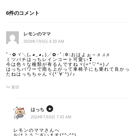
ビ
6件のコメント
ゲ
ー
レモンのママ
シ
2024年7月6日 4:20 AM
ョ
ﾟ･✿ヾ╲(｡◕‿◕｡)╱✿･ﾟ:✲:おはよぉ～♬♫♬
ミツバチはっちレインコート可愛い❣
ン
今は色々な種類が有るんですねヾ(=^▽^=)ノ
はっちパワーで雨も上がって車椅子にも乗れて良かっ
たねはっちちゃんヾ(*´∀`*)ﾉ♪
返信
はっち
2024年7月6日 7:43 AM
レモンのママさんへ
おはようございます(*^-^*)