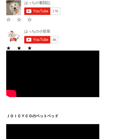
☆ ☆ ☆
★ ★ ★
ＪＯＩＣＹＣＯのペットベッド