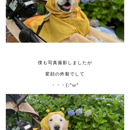
僕も写真撮影しましたが
変顔の炸裂でして
・・・(;^ω^