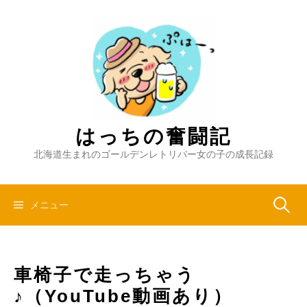
コ
ン
テ
ン
ツ
へ
ス
キ
はっちの奮闘記
ッ
北海道生まれのゴールデンレトリバー女の子の成長記録
プ
検
メニュー
索:
車椅子で走っちゃう
♪（YouTube動画あり）