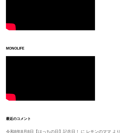
MONOLIFE
最近のコメント
令和8年8月8日【はっちの日】記念日！
に
レモンのママ
より