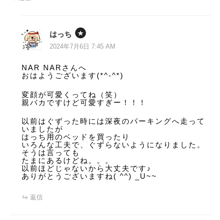
はっち
2024年7月6日 7:45 AM
NAR NARさんへ
おはようございます(*^-^*)
変顔が可愛くってね（笑）
親バカですけど可愛すぎー！！！
以前はぐずった時には深夜のパーキングへ走って
いましたが
はっち用のベッドを買ったり
いろんな工夫で、ぐずらないようになりました。
そうは言っても
たまにあるけどね。。。
以前ほどじゃないから大丈夫です♪
ありがとうございますね( ^^) _U~~
返信