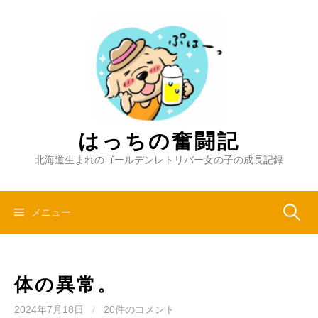
コ
ン
テ
ン
ツ
へ
ス
キ
はっちの奮闘記
ッ
北海道生まれのゴールデンレトリバー女の子の成長記録
プ
検
メニュー
索:
体の異常。
2024年7月18日
/
20件のコメント