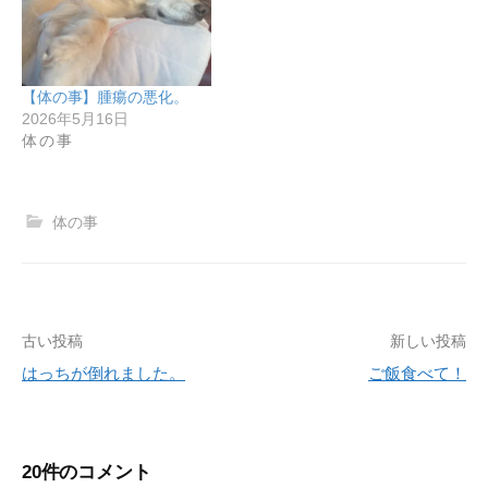
【体の事】腫瘍の悪化。
2026年5月16日
体の事
体の事
古い投稿
新しい投稿
投
はっちが倒れました。
ご飯食べて！
稿
ナ
ビ
20件のコメント