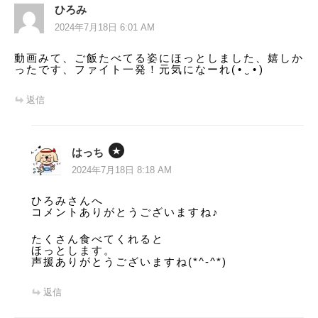
ひろみ
2024年7月18日 6:01 AM
動画みて、ご飯たべてる姿にほっとしました、嬉しか
ったです、ファイト一発！元気になーれ(⁠•⁠‿⁠•⁠)
返信
はっち
2024年7月18日 8:18 AM
ひろみさんへ
コメントありがとうございますね♪
たくさん食べてくれると
ほっとします。
声援ありがとうございますね(*^-^*)
返信