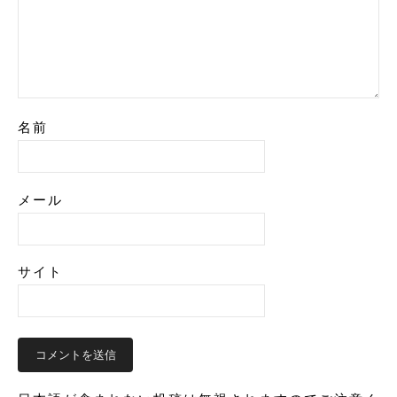
名前
メール
サイト