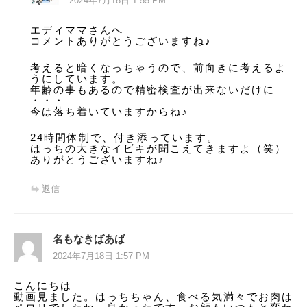
2024年7月18日 1:55 PM
エディママさんへ
コメントありがとうございますね♪
考えると暗くなっちゃうので、前向きに考えるよ
うにしています。
年齢の事もあるので精密検査が出来ないだけに
・・・
今は落ち着いていますからね♪
24時間体制で、付き添っています。
はっちの大きなイビキが聞こえてきますよ（笑）
ありがとうございますね♪
返信
名もなきばあば
2024年7月18日 1:57 PM
こんにちは
動画見ました。はっちちゃん、食べる気満々でお肉は