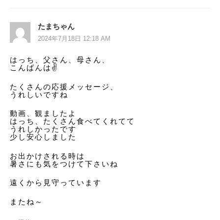
ゲ
ー
たまちゃん
2024年7月18日 12:18 AM
シ
はっち、父さん、母さん、
ョ
こんばんは✌️
ン
たくさんの応援メッセージ、
うれしいですね
動画、観ましたよ
はっち、たくさん食べてくれてて
うれしかったです
少し安心しました
お出かけされる時は
暑さにも気をつけて下さいね
遠くから見守っています
またね～