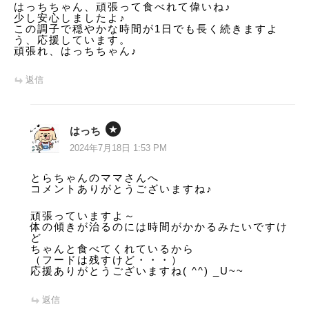
はっちちゃん、頑張って食べれて偉いね♪
少し安心しましたよ♪
この調子で穏やかな時間が1日でも長く続きますよ
う、応援しています。
頑張れ、はっちちゃん♪
返信
はっち
2024年7月18日 1:53 PM
とらちゃんのママさんへ
コメントありがとうございますね♪
頑張っていますよ～
体の傾きが治るのには時間がかかるみたいですけ
ど
ちゃんと食べてくれているから
（フードは残すけど・・・）
応援ありがとうございますね( ^^) _U~~
返信