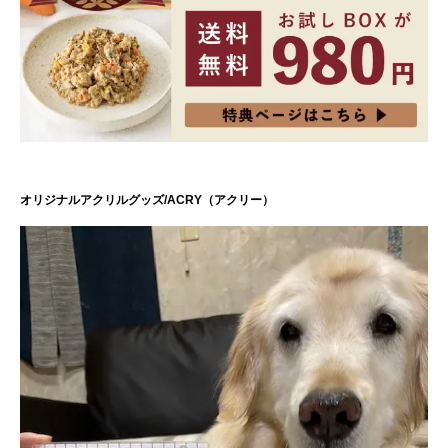
オリジナルアクリルグッズ/ACRY（アクリー）