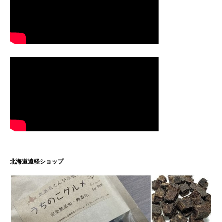
北海道遠軽ショップ