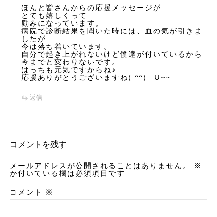
ほんと皆さんからの応援メッセージが
とても嬉しくって
励みになっています。
病院で診断結果を聞いた時には、血の気が引きま
したが
今は落ち着いています。
自分で起き上がれないけど僕達が付いているから
今までと変わりないです。
はっちも元気ですからね♪
応援ありがとうございますね( ^^) _U~~
返信
コメントを残す
メールアドレスが公開されることはありません。
※
が付いている欄は必須項目です
コメント
※