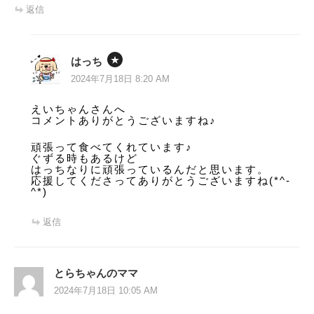
返信
はっち
2024年7月18日 8:20 AM
えいちゃんさんへ
コメントありがとうございますね♪
頑張って食べてくれています♪
ぐずる時もあるけど
はっちなりに頑張っているんだと思います。
応援してくださってありがとうございますね(*^-
^*)
返信
とらちゃんのママ
2024年7月18日 10:05 AM