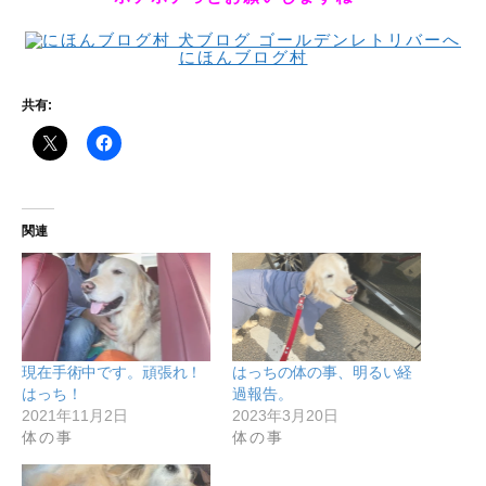
にほんブログ村
共有:
関連
現在手術中です。頑張れ！
はっちの体の事、明るい経
はっち！
過報告。
2021年11月2日
2023年3月20日
体の事
体の事