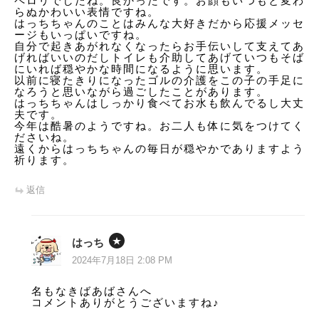
ペロリでしたね。良かったです。お顔もいつもと変わ
らぬかわいい表情ですね。
はっちちゃんのことはみんな大好きだから応援メッセ
ージもいっぱいですね。
自分で起きあがれなくなったらお手伝いして支えてあ
げればいいのだしトイレも介助してあげていつもそば
にいれば穏やかな時間になるように思います。
以前に寝たきりになったゴルの介護をこの子の手足に
なろうと思いながら過ごしたことがあります。
はっちちゃんはしっかり食べてお水も飲んでるし大丈
夫です。
今年は酷暑のようですね。お二人も体に気をつけてく
ださいね。
遠くからはっちちゃんの毎日が穏やかでありますよう
祈ります。
返信
はっち
2024年7月18日 2:08 PM
名もなきばあばさんへ
コメントありがとうございますね♪