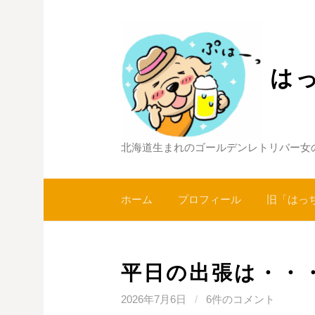
コ
ン
テ
ン
は
ツ
へ
ス
キ
北海道生まれのゴールデンレトリバー女
ッ
プ
ホーム
プロフィール
旧「はっ
平日の出張は・・・(
2026年7月6日
/
6件のコメント