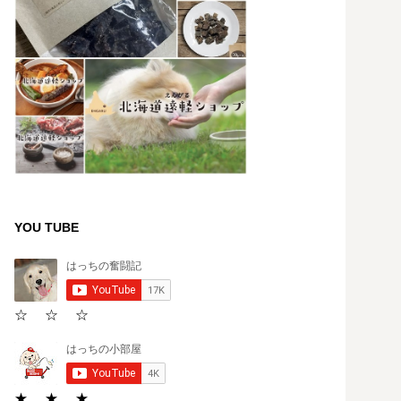
YOU TUBE
☆ ☆ ☆
★ ★ ★