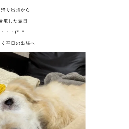
日帰り出張から
帰宅した翌日
・・・(*_*;
しく平日の出張へ