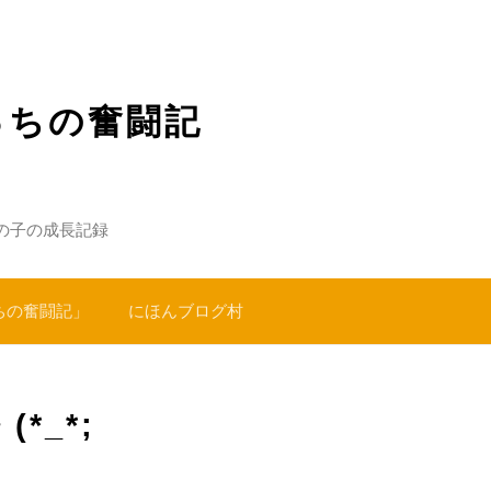
っちの奮闘記
の子の成長記録
ちの奮闘記」
にほんブログ村
*_*;