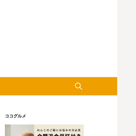
検
索:
ココグルメ