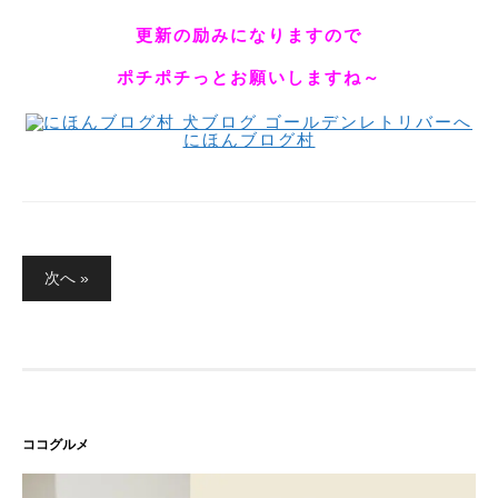
更新の励みになりますので
ポチポチっとお願いしますね～
にほんブログ村
投
稿
次へ »
の
ペ
ー
ジ
送
り
ココグルメ