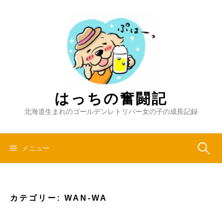
コ
ン
テ
ン
ツ
へ
ス
キ
はっちの奮闘記
ッ
北海道生まれのゴールデンレトリバー女の子の成長記録
プ
検
メニュー
索:
カテゴリー:
WAN-WA