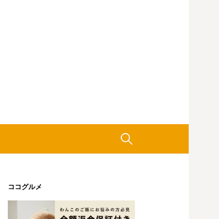
検
索:
ココグルメ