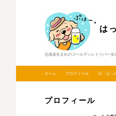
コ
ン
テ
ン
は
ツ
へ
ス
キ
北海道生まれのゴールデンレトリバー女
ッ
プ
ホーム
プロフィール
旧「はっ
プロフィール