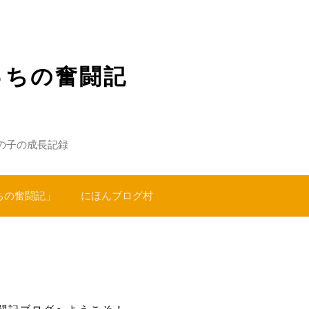
っちの奮闘記
の子の成長記録
ちの奮闘記」
にほんブログ村