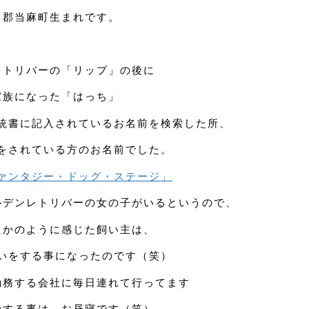
川郡当麻町生まれです。
レトリバーの「リップ」の後に
家族になった「はっち」
統書に記入されているお名前を検索した所、
をされている方のお名前でした。
ァンタジー・ドッグ・ステージ」
ルデンレトリバーの女の子がいるというので、
たかのように感じた飼い主は、
いをする事になったのです（笑）
勤務する会社に毎日連れて行ってます
のする事は、お昼寝です（笑）