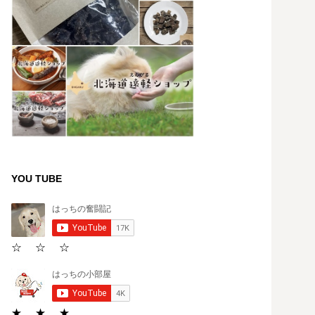
YOU TUBE
☆ ☆ ☆
★ ★ ★