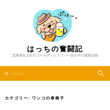
コ
ン
テ
ン
ツ
へ
ス
キ
はっちの奮闘記
ッ
北海道生まれのゴールデンレトリバー女の子の成長記録
プ
検
メニュー
索:
カテゴリー:
ワンコの車椅子