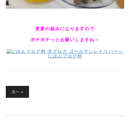
更新の励みになりますので
ポチポチっとお願いしますね～
にほんブログ村
投
稿
次へ »
の
ペ
ー
ジ
送
り