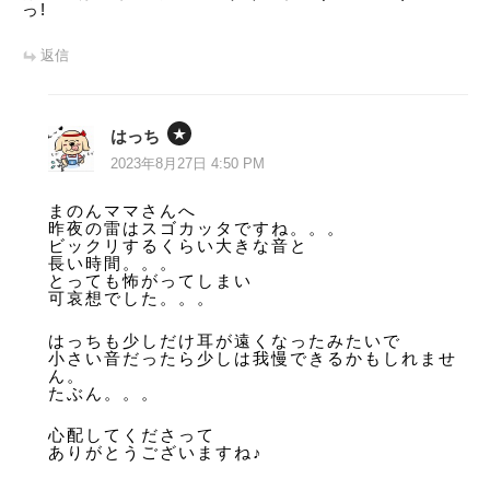
っ!
返信
はっち
2023年8月27日 4:50 PM
まのんママさんへ
昨夜の雷はスゴカッタですね。。。
ビックリするくらい大きな音と
長い時間。。。
とっても怖がってしまい
可哀想でした。。。
はっちも少しだけ耳が遠くなったみたいで
小さい音だったら少しは我慢できるかもしれませ
ん。
たぶん。。。
心配してくださって
ありがとうございますね♪