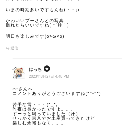
いまの時期多いですもんね(・・;)
かわいいプーさんとの写真
撮れたらいいですね( *´艸｀)
明日も楽しみです(o>ω<o)
返信
はっち
2023年8月27日 4:48 PM
ccさんへ
コメントありがとうございますね(*^-^*)
苦手な雷・・・(*_*;
昨夜は長かったですよ。。。
ずーっと鳴っていました（汗）
せっかく東京でお土産買ってきたけど
楽しむ余裕もなく。。。