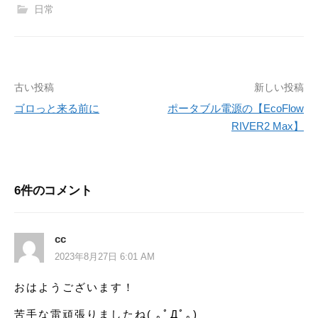
日常
古い投稿
新しい投稿
投
ゴロっと来る前に
ポータブル電源の【EcoFlow
稿
RIVER2 Max】
ナ
ビ
6件のコメント
ゲ
ー
cc
シ
2023年8月27日 6:01 AM
ョ
おはようございます！
ン
苦手な雷頑張りましたね( ｡ﾟДﾟ｡)