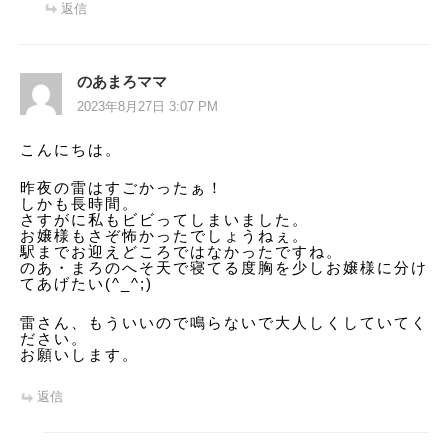
返信
のあまろママ
2023年8月27日 3:07 PM
こんにちは。
昨夜の雷はすごかったぁ！
しかも長時間。
さすがに私もビビってしまいました。
お嬢様もさぞ怖かったでしょうねぇ。
駅までお迎えどころではなかったですね。
のあ・まろのへそ天で寝てる度胸を少しお嬢様に分け
てあげたい(^_^;)
雷さん、もういいので鳴らないで大人しくしていてく
ださい。
お願いします。
返信