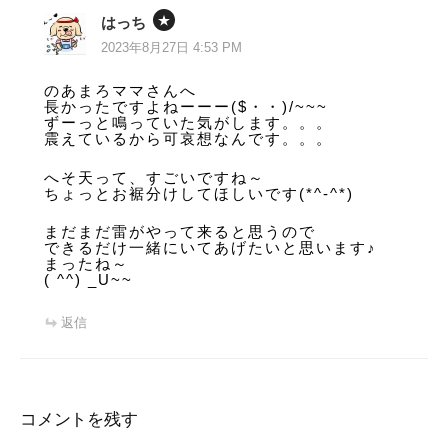
はっち
2023年8月27日 4:53 PM
のあまろママさんへ
長かったですよねーーー($・・)/~~~
ずーっと鳴っていた気がします。。。
震えているから可哀想なんです。。。
へそ天って、すごいですね～
ちょっとお裾分けしてほしいです(*^-^*)
まだまだ雷がやって来ると思うので
できるだけ一緒にいてあげたいと思います♪
まったね～
( ^^) _U~~
返信
コメントを残す