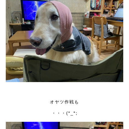
オヤツ作戦も
・・・(*_*;