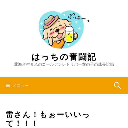
コ
ン
テ
ン
ツ
へ
ス
キ
はっちの奮闘記
ッ
北海道生まれのゴールデンレトリバー女の子の成長記録
プ
検
メニュー
索:
雷さん！もぉーいいっ
て！！！