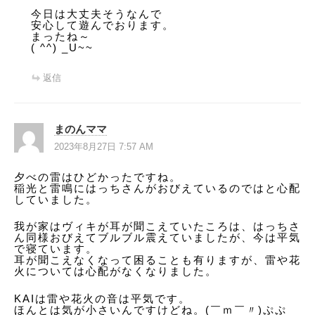
今日は大丈夫そうなんで
安心して遊んでおります。
まったね～
( ^^) _U~~
返信
まのんママ
2023年8月27日 7:57 AM
夕べの雷はひどかったですね。
稲光と雷鳴にはっちさんがおびえているのではと心配
していました。
我が家はヴィキが耳が聞こえていたころは、はっちさ
ん同様おびえてブルブル震えていましたが、今は平気
で寝ています。
耳が聞こえなくなって困ることも有りますが、雷や花
火については心配がなくなりました。
KAIは雷や花火の音は平気です。
ほんとは気が小さいんですけどね。(￣ｍ￣〃)ぷぷ