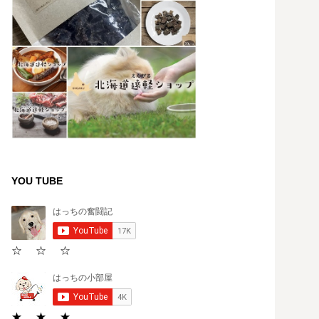
YOU TUBE
☆ ☆ ☆
★ ★ ★