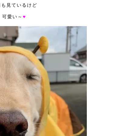
回も見ているけど
可愛い～
♥