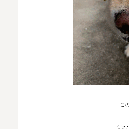
こ
ミツバ