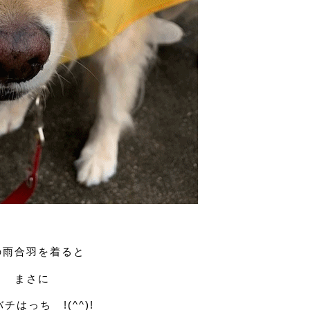
の雨合羽を着ると
まさに
チはっち !(^^)!