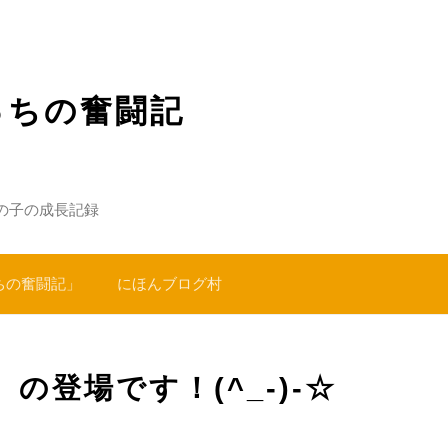
っちの奮闘記
の子の成長記録
ちの奮闘記」
にほんブログ村
の登場です！(^_-)-☆