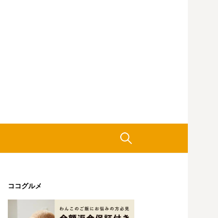
検
索:
ココグルメ