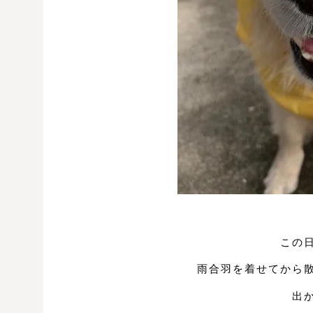
この
雨合羽を着せてから
出