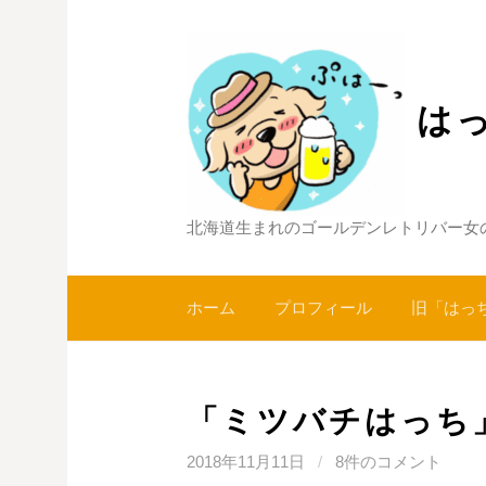
コ
ン
テ
ン
は
ツ
へ
ス
キ
北海道生まれのゴールデンレトリバー女
ッ
プ
ホーム
プロフィール
旧「はっ
「ミツバチはっち」
2018年11月11日
/
8件のコメント