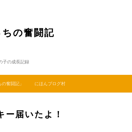
っちの奮闘記
の子の成長記録
ちの奮闘記」
にほんブログ村
キー届いたよ！