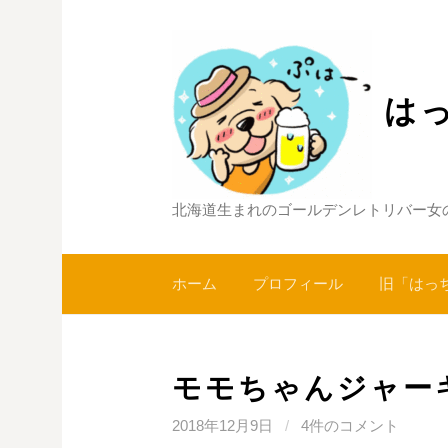
コ
ン
テ
ン
は
ツ
へ
ス
キ
北海道生まれのゴールデンレトリバー女
ッ
プ
ホーム
プロフィール
旧「はっ
モモちゃんジャー
2018年12月9日
/
4件のコメント