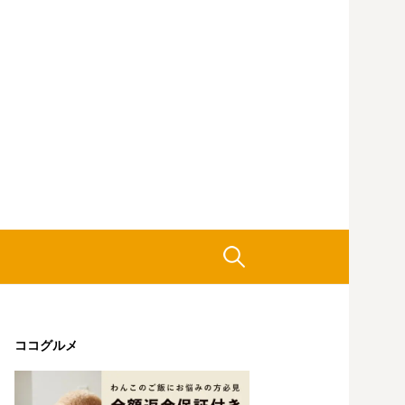
検
索:
ココグルメ