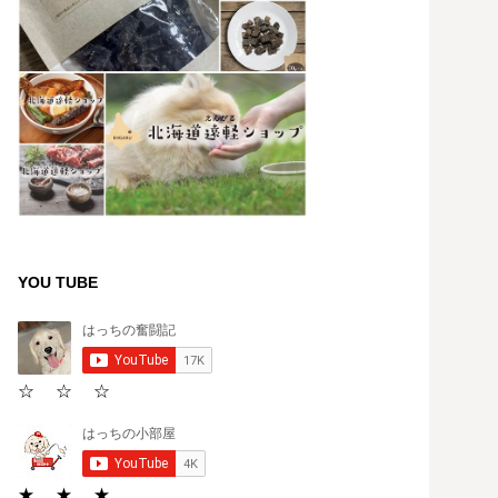
YOU TUBE
☆ ☆ ☆
★ ★ ★