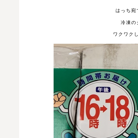
はっち宛
冷凍の
ワクワク