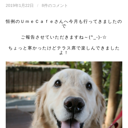
2019年1月22日
/
8件のコメント
恒例のＵｍｅＣａｆｅさんへ今月も行ってきましたの
で
ご報告させていただきますね～(^_-)-☆
ちょっと寒かったけどテラス席で楽しんできました
よ！