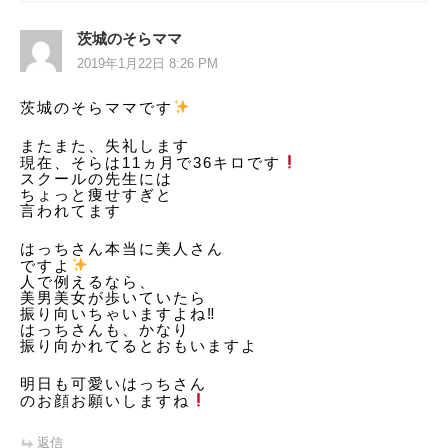
茨城のそらママ
2019年1月22日 8:26 PM
茨城のそらママです
またまた、失礼します
現在、そらは11ヵ月で36キロです
スクールの先生には
ちょっと痩せすぎと
言われてます
はっちさん本当に美人さん
ですよ
人で例えるなら、
美男美女が歩いていたら
振り向いちゃいますよね‼
はっちさんも、かなり
振り向かれてるとおもいますよ
明日も可愛いはっちさん
のお顔お願いしますね
返信