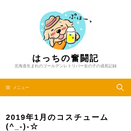
コ
ン
テ
ン
ツ
へ
ス
キ
はっちの奮闘記
ッ
北海道生まれのゴールデンレトリバー女の子の成長記録
プ
検
メニュー
索:
2019年1月のコスチューム
(^_-)-☆