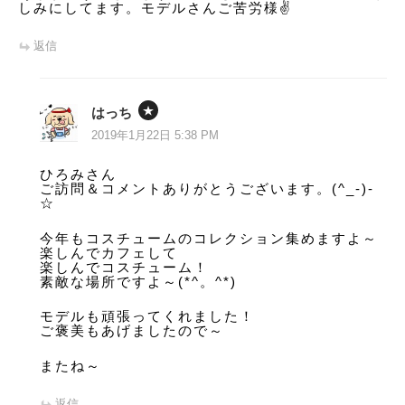
しみにしてます。モデルさんご苦労様✌️
返信
はっち
2019年1月22日 5:38 PM
ひろみさん
ご訪問＆コメントありがとうございます。(^_-)-
☆
今年もコスチュームのコレクション集めますよ～
楽しんでカフェして
楽しんでコスチューム！
素敵な場所ですよ～(*^。^*)
モデルも頑張ってくれました！
ご褒美もあげましたので～
またね～
返信