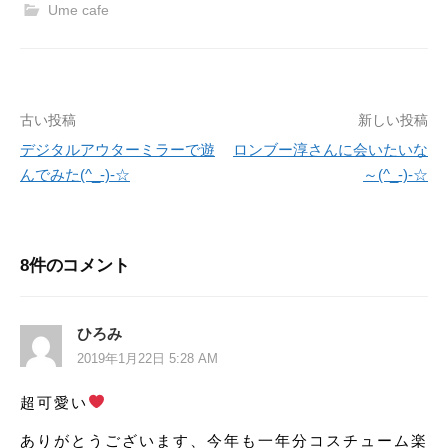
Ume cafe
古い投稿
新しい投稿
投
デジタルアウターミラーで遊
ロンブー淳さんに会いたいな
稿
んでみた(^_-)-☆
～(^_-)-☆
ナ
ビ
8件のコメント
ゲ
ー
ひろみ
シ
2019年1月22日 5:28 AM
ョ
超可愛い
ン
ありがとうございます、今年も一年分コスチューム楽