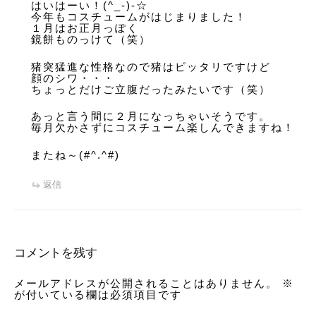
はいはーい！(^_-)-☆
今年もコスチュームがはじまりました！
１月はお正月っぽく
鏡餅ものっけて（笑）
猪突猛進な性格なので猪はピッタリですけど
顔のシワ・・・
ちょっとだけご立腹だったみたいです（笑）
あっと言う間に２月になっちゃいそうです。
毎月欠かさずにコスチューム楽しんできますね！
またね～(#^.^#)
返信
コメントを残す
メールアドレスが公開されることはありません。
※
が付いている欄は必須項目です