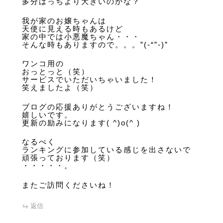
多分はっちより大きいのかな？
我が家のお嬢ちゃんは
天使に見える時もあるけど
家の中では小悪魔ちゃん・・・
そんな時もありますので。。。”(-“”-)”
ワンコ用の
おっとっと（笑）
サービスでいただいちゃいました！
笑えましたよ（笑）
ブログの応援ありがとうございますね！
嬉しいです。
更新の励みになります( ^)o(^ )
なるべく
ランキングに参加している感じを出さないで
頑張っております（笑）
・・・・・。
またご訪問くださいね！
返信