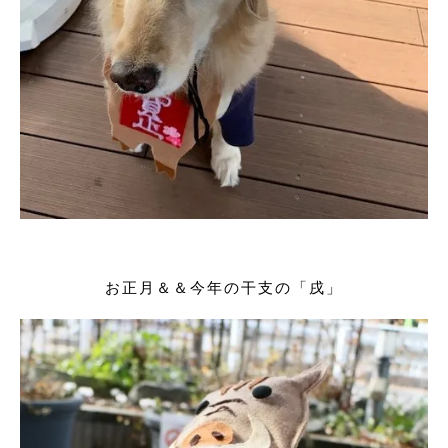
お正月＆＆今年の干支の「戌」