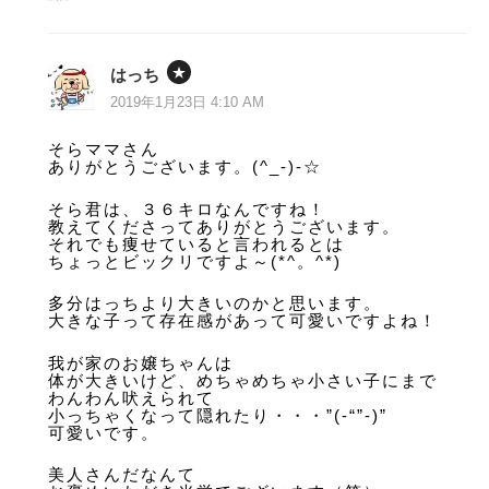
はっち
2019年1月23日 4:10 AM
そらママさん
ありがとうございます。(^_-)-☆
そら君は、３６キロなんですね！
教えてくださってありがとうございます。
それでも痩せていると言われるとは
ちょっとビックリですよ～(*^。^*)
多分はっちより大きいのかと思います。
大きな子って存在感があって可愛いですよね！
我が家のお嬢ちゃんは
体が大きいけど、めちゃめちゃ小さい子にまで
わんわん吠えられて
小っちゃくなって隠れたり・・・”(-“”-)”
可愛いです。
美人さんだなんて