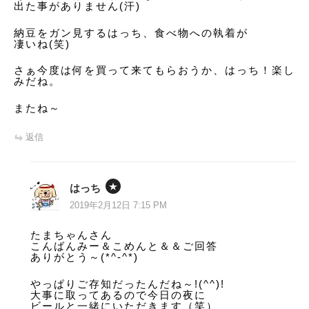
出た事がありません(汗)
納豆をガン見するはっち、食べ物への執着が
凄いね(笑)
さぁ今度は何を買って来てもらおうか、はっち！楽し
みだね。
またね～
返信
はっち
2019年2月12日 7:15 PM
たまちゃんさん
こんばんみー＆こめんと＆＆ご回答
ありがとう～(*^-^*)
やっぱりご存知だったんだね～!(^^)!
大事に取ってあるので今日の夜に
ビールと一緒にいただきます（笑）