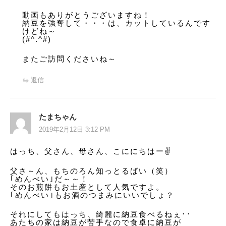
動画もありがとうございますね！
納豆を強奪して・・・は、カットしているんです
けどね～
(#^.^#)
またご訪問くださいね～
返信
たまちゃん
2019年2月12日 3:12 PM
はっち、父さん、母さん、こににちはー✌️
父さ～ん、もちのろん知っとるばい（笑）
｢めんべい｣だ～～！
そのお煎餅もお土産として人気ですよ。
｢めんべい｣もお酒のつまみにいいでしょ？
それにしてもはっち、綺麗に納豆食べるねぇ･･
あたちの家は納豆が苦手なので食卓に納豆が