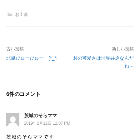
お土産
古い投稿
新しい投稿
投
北風びゅーびゅー (*_*;
君の可愛さは世界共通なんだ
稿
ね～
ナ
ビ
6件のコメント
ゲ
ー
茨城のそらママ
シ
2019年2月12日 12:07 PM
ョ
茨城のそらママです