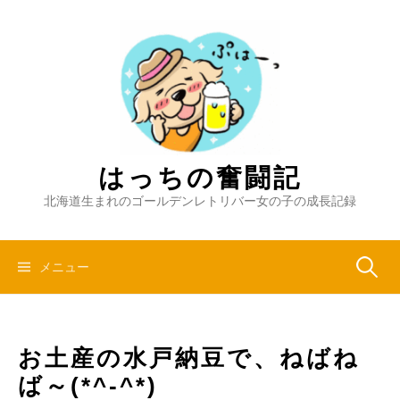
コ
ン
テ
ン
ツ
へ
ス
キ
はっちの奮闘記
ッ
北海道生まれのゴールデンレトリバー女の子の成長記録
プ
検
メニュー
索:
お土産の水戸納豆で、ねばね
ば～(*^-^*)