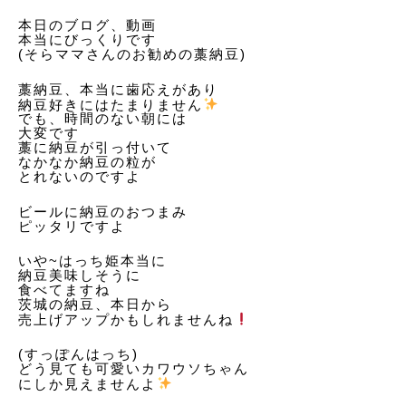
ン
本日のブログ、動画
本当にびっくりです
(そらママさんのお勧めの藁納豆)
藁納豆、本当に歯応えがあり
納豆好きにはたまりません
でも、時間のない朝には
大変です
藁に納豆が引っ付いて
なかなか納豆の粒が
とれないのですよ
ビールに納豆のおつまみ
ピッタリですよ
いや~はっち姫本当に
納豆美味しそうに
食べてますね
茨城の納豆、本日から
売上げアップかもしれませんね
(すっぽんはっち)
どう見ても可愛いカワウソちゃん
にしか見えませんよ