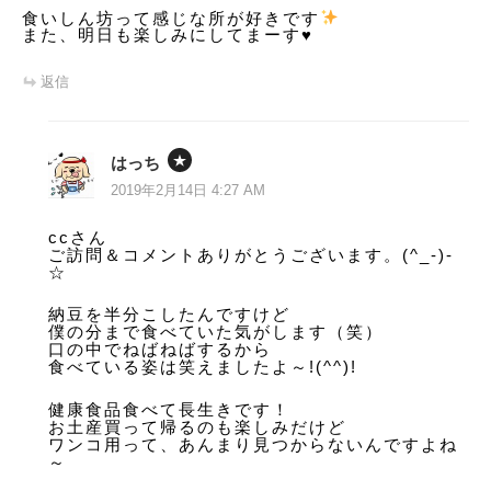
食いしん坊って感じな所が好きです
また、明日も楽しみにしてまーす♥️
返信
はっち
2019年2月14日 4:27 AM
ccさん
ご訪問＆コメントありがとうございます。(^_-)-
☆
納豆を半分こしたんですけど
僕の分まで食べていた気がします（笑）
口の中でねばねばするから
食べている姿は笑えましたよ～!(^^)!
健康食品食べて長生きです！
お土産買って帰るのも楽しみだけど
ワンコ用って、あんまり見つからないんですよね
～