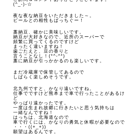
(^_-)-☆
夜な夜な納豆をいただきました～。
ビールとの相性もばっちぐー！
藁納豆、確かに美味しいです。
納豆が大好きなので、近所のスーパーで
頻繁に買ってくるのですけど
まったく違いますね！
歯ごたえと、豆の香りと
言うことなし！(*^-^*)
藁に納豆が引っかかるのも楽しいです。
まだ冷蔵庫で保管してあるので
しばらく楽しめそうです。
北九州ですと、かなり遠いですね。
仕事でですけど熊本まで車で行ったことがあるけ
ど
やっぱり遠かったです。
一度は生まれ故郷に行きたいと思う気持ちは
一緒なんですね！
はっちは、北海道なので
車で行くには、かなりの勇気と休暇が必要なので
・・・((+_+))
願望はあるんです。