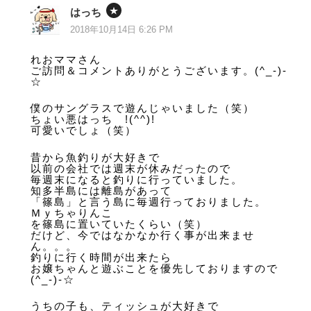
はっち
2018年10月14日 6:26 PM
れおママさん
ご訪問＆コメントありがとうございます。(^_-)-
☆
僕のサングラスで遊んじゃいました（笑）
ちょい悪はっち !(^^)!
可愛いでしょ（笑）
昔から魚釣りが大好きで
以前の会社では週末が休みだったので
毎週末になると釣りに行っていました。
知多半島には離島があって
「篠島」と言う島に毎週行っておりました。
Ｍｙちゃりんこ
を篠島に置いていたくらい（笑）
だけど、今ではなかなか行く事が出来ませ
ん。。。
釣りに行く時間が出来たら
お嬢ちゃんと遊ぶことを優先しておりますので
(^_-)-☆
うちの子も、ティッシュが大好きで