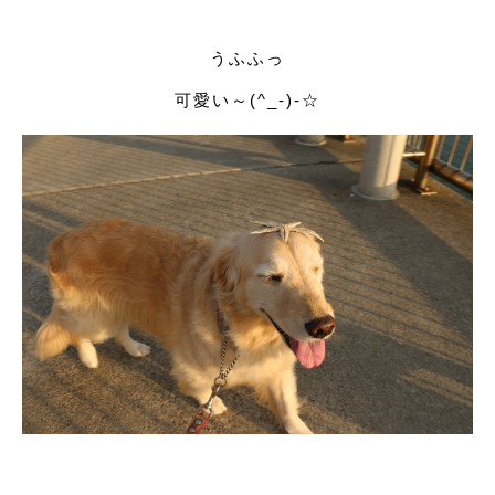
うふふっ
可愛い～(^_-)-☆