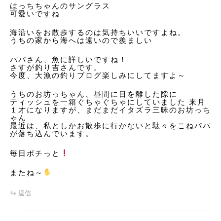
はっちちゃんのサングラス️
可愛いですね
海沿いをお散歩するのは気持ちいいですよね。
うちの家から海へは遠いので羨ましい
パパさん、魚に詳しいですね！
さすが釣り吉さんです。
今度、大漁の釣りブログ楽しみにしてますよ～
うちのお坊っちゃん、昼間に目を離した隙に
ティッシュを一箱ぐちゃぐちゃにしていました 来月
１才になりますが、まだまだイタズラ三昧のお坊っち
ゃん
最近は、私としかお散歩に行かないと駄々をこねパパ
が落ち込んでいます。
毎日ポチっと
またね～
返信