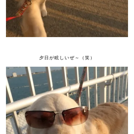
夕日が眩しいぜ～（笑）