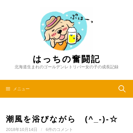
コ
ン
テ
ン
ツ
へ
ス
キ
はっちの奮闘記
ッ
北海道生まれのゴールデンレトリバー女の子の成長記録
プ
検
メニュー
索:
潮風を浴びながら (^_-)-☆
2018年10月14日
/
6件のコメント