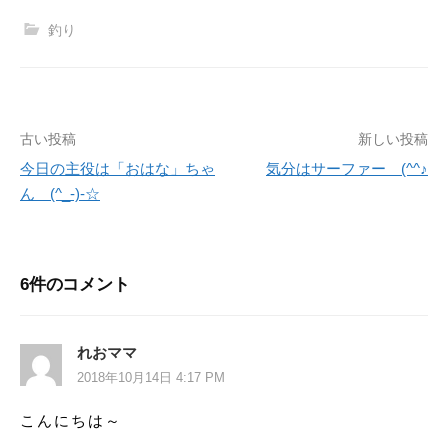
釣り
古い投稿
新しい投稿
投
今日の主役は「おはな」ちゃ
気分はサーファー (^^♪
稿
ん (^_-)-☆
ナ
ビ
6件のコメント
ゲ
ー
れおママ
シ
2018年10月14日 4:17 PM
ョ
こんにちは～
ン