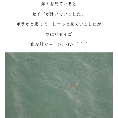
海面を見ていると
セイゴが泳いでいました。
ボラかと思って、じーっと見ていましたが
やはりセイゴ
血が騒ぐ～ (-。-)y-゜゜゜