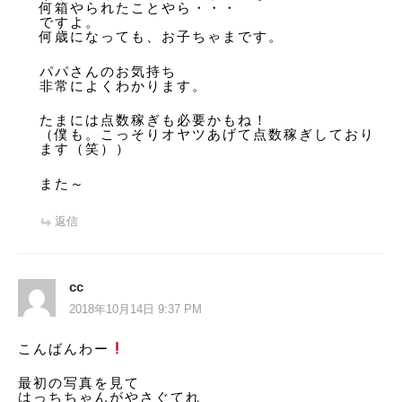
何箱やられたことやら・・・
ですよ。
何歳になっても、お子ちゃまです。
パパさんのお気持ち
非常によくわかります。
たまには点数稼ぎも必要かもね！
（僕も。こっそりオヤツあげて点数稼ぎしており
ます（笑））
また～
返信
cc
2018年10月14日 9:37 PM
こんばんわー
最初の写真を見て
はっちちゃんがやさぐてれ