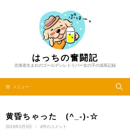
コ
ン
テ
ン
ツ
へ
ス
キ
はっちの奮闘記
ッ
北海道生まれのゴールデンレトリバー女の子の成長記録
プ
検
メニュー
索:
黄昏ちゃった (^_-)-☆
2019年3月3日
/
4件のコメント