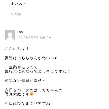
またね～
返信
cc
2019年3月3日 1:38 PM
こんにちは
黄昏はっちちゃんかわいい♥️
一生懸命走ってて
飛行犬にもなって楽しそうですね
何気ない毎日が幸せ～
夕日をバックのはっちちゃんの
写真素敵です
今日はひなまつりですね