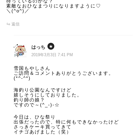
待っているのかな？
素敵なおひなまつりになりますように♡
＼(^o^)／
返信
はっち
2019年3月3日 7:41 PM
雪国もやしさん
ご訪問＆コメントありがとうございます。
(*^-^*)
海釣り公園なんですけど
嬉しそうにしておりました。
釣り師の娘？
ですので～(^_-)-☆
今日は、ひな祭り
出張だったので、特に何もできなかったけど
さっきケーキ買ってきて
イチゴあげました（笑）