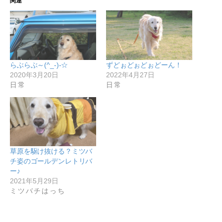
関連
らぶらぶ～(^_-)-☆
ずどぉどぉどぉどーん！
2020年3月20日
2022年4月27日
日常
日常
草原を駆け抜ける？ミツバ
チ姿のゴールデンレトリバ
ー♪
2021年5月29日
ミツバチはっち