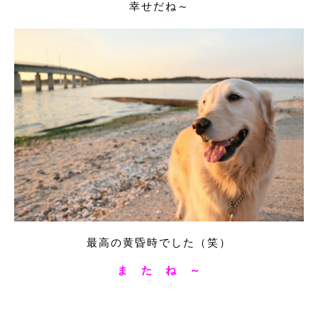
幸せだね～
最高の黄昏時でした（笑）
ま た ね ～