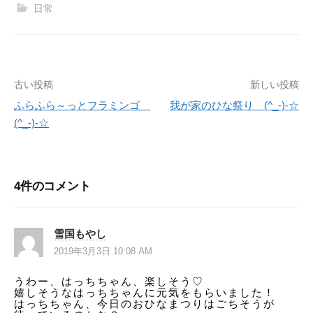
日常
古い投稿
新しい投稿
投
ふらふら～っとフラミンゴ
我が家のひな祭り (^_-)-☆
稿
(^_-)-☆
ナ
ビ
4件のコメント
ゲ
ー
雪国もやし
シ
2019年3月3日 10:08 AM
ョ
うわー、はっちちゃん、楽しそう♡
嬉しそうなはっちちゃんに元気をもらいました！
ン
はっちちゃん、今日のおひなまつりはごちそうが