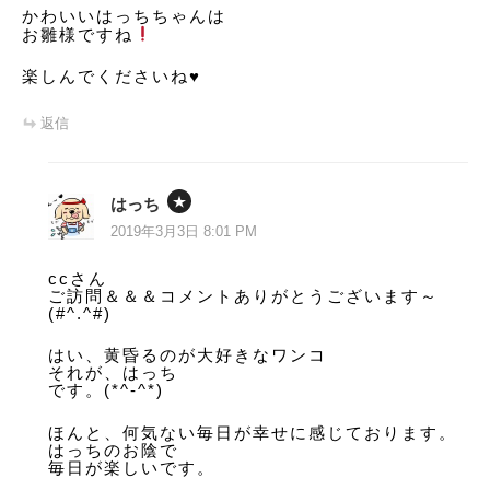
かわいいはっちちゃんは
お雛様ですね
楽しんでくださいね♥️
返信
はっち
2019年3月3日 8:01 PM
ccさん
ご訪問＆＆＆コメントありがとうございます～
(#^.^#)
はい、黄昏るのが大好きなワンコ
それが、はっち
です。(*^-^*)
ほんと、何気ない毎日が幸せに感じております。
はっちのお陰で
毎日が楽しいです。