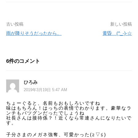
古い投稿
新しい投稿
投
雨が降りそうだったから、
黄昏 (^_-)-☆
稿
ナ
ビ
6件のコメント
ゲ
ー
ひろみ
2019年3月19日 5:47 AM
シ
ちょーぐると、名前もおもしろいですね
ョ
味はもちろん！はっちの表情でわかります。豪華なラ
ンチもバツグンだったでしょうね
ン
社長さんは接待係？！近くなら常連さんになりたいで
す。
子分さまのメガネ強奪、可愛かった(≧▽≦)