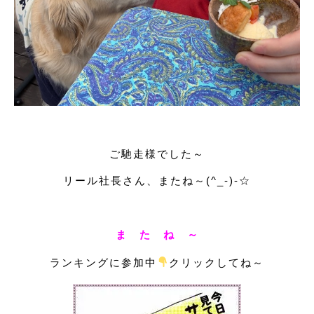
ご馳走様でした～
リール社長さん、またね～(^_-)-☆
ま た ね ～
ランキングに参加中
クリックしてね～