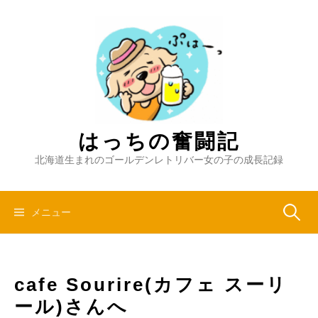
コ
ン
テ
ン
ツ
へ
ス
キ
はっちの奮闘記
ッ
北海道生まれのゴールデンレトリバー女の子の成長記録
プ
検
メニュー
索:
cafe Sourire(カフェ スーリ
ール)さんへ