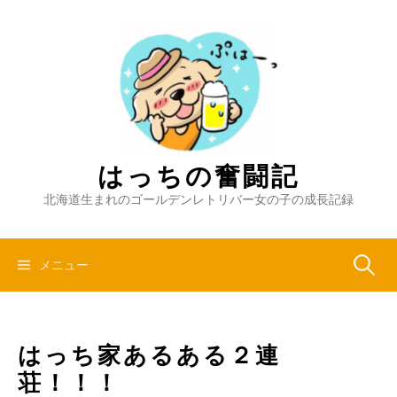
コ
ン
テ
ン
ツ
へ
ス
キ
はっちの奮闘記
ッ
北海道生まれのゴールデンレトリバー女の子の成長記録
プ
検
メニュー
索:
はっち家あるある２連
荘！！！