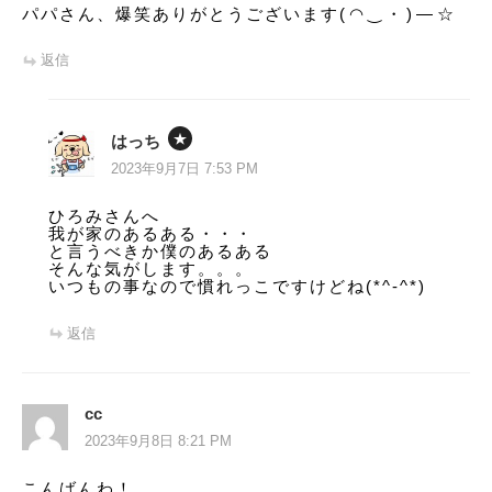
パパさん、爆笑ありがとうございます(⁠◠⁠‿⁠・⁠)⁠—⁠☆
ン
返信
はっち
2023年9月7日 7:53 PM
ひろみさんへ
我が家のあるある・・・
と言うべきか僕のあるある
そんな気がします。。。
いつもの事なので慣れっこですけどね(*^-^*)
返信
cc
2023年9月8日 8:21 PM
こんばんわ！