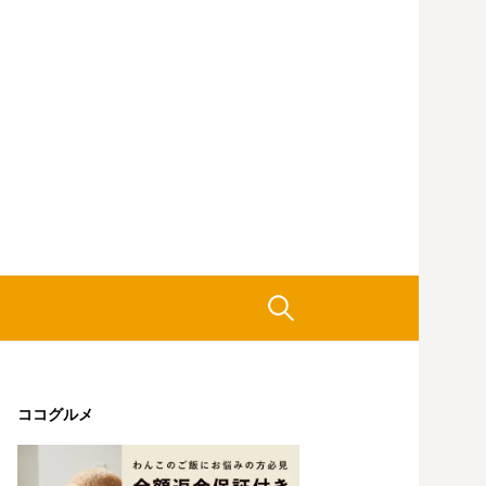
検
索:
ココグルメ