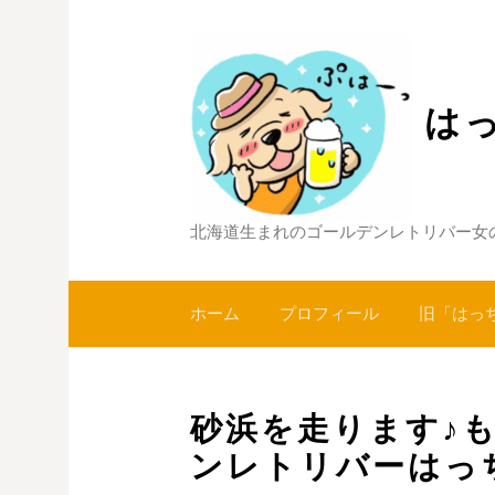
コ
ン
テ
ン
は
ツ
へ
ス
キ
北海道生まれのゴールデンレトリバー女
ッ
プ
ホーム
プロフィール
旧「はっ
砂浜を走ります♪も
ンレトリバーはっ