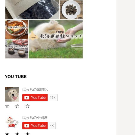
YOU TUBE
☆ ☆ ☆
★ ★ ★