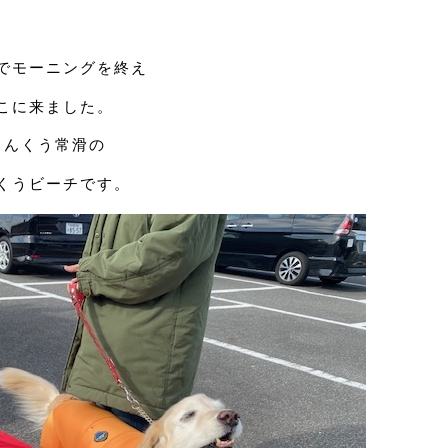
でモーニングを終え
こに来ました。
りんくう常滑の
くうビーチです。