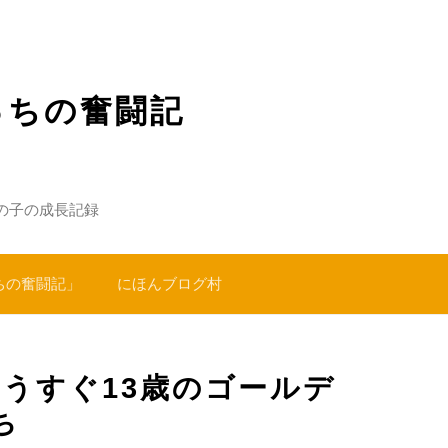
っちの奮闘記
の子の成長記録
ちの奮闘記」
にほんブログ村
うすぐ13歳のゴールデ
ち