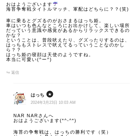
おはようございます
海苔争奪戦タイトルマッチ、軍配はどちらに？？(笑)
車に乗るとグズるのがおさまるはっち姫。
車はいつも色んなところにお出かけして、楽しい場所
だっていう意識や感覚があるからリラックスできるの
かな？
ということは、普段吠えたり、グズったりするのは、
はっちもストレスで吠えてるっていうことなのかし
ら？？
はっち姫の寝顔は天使のようですね。
本当に可愛い(^ー^)
返信
はっち
2024年3月23日 10:03 AM
NAR NARさんへ
おはようございます(*^-^*)
海苔の争奪戦は、はっちの勝利です（笑）