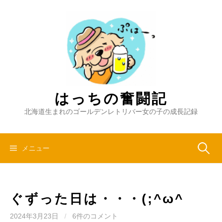
コ
ン
テ
ン
ツ
へ
ス
キ
はっちの奮闘記
ッ
北海道生まれのゴールデンレトリバー女の子の成長記録
プ
検
メニュー
索:
ぐずった日は・・・(;^ω^
2024年3月23日
/
6件のコメント