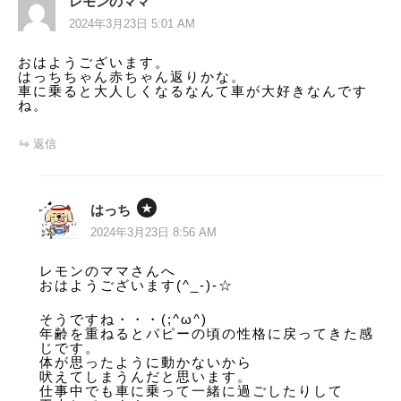
ー
レモンのママ
2024年3月23日 5:01 AM
シ
おはようございます。
ョ
はっちちゃん赤ちゃん返りかな。
車に乗ると大人しくなるなんて車が大好きなんです
ン
ね。
返信
はっち
2024年3月23日 8:56 AM
レモンのママさんへ
おはようございます(^_-)-☆
そうですね・・・(;^ω^)
年齢を重ねるとパピーの頃の性格に戻ってきた感
じです。
体が思ったように動かないから
吠えてしまうんだと思います。
仕事中でも車に乗って一緒に過ごしたりして