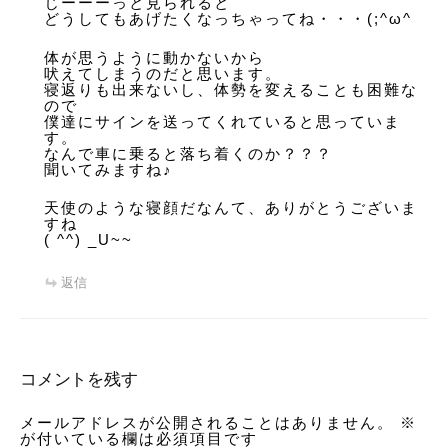
じーーーっと見られると
どうしてもあげたくなっちゃってね・・・(;^ω^
体が思うように動かないから
吠えてしまうのだと思います。
寝返りも出来ないし、体勢を変えることも困難な
ので
僕達にサインを送ってくれていると思っていま
す。
なんで車に乗ると落ち着くのか？？？
聞いてみますね♪
天使のような寝顔だなんて、ありがとうございま
すね
( ^^) _U~~
返信
コメントを残す
メールアドレスが公開されることはありません。
※
が付いている欄は必須項目です