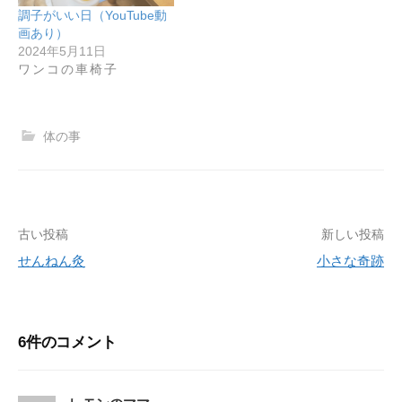
調子がいい日（YouTube動
画あり）
2024年5月11日
ワンコの車椅子
体の事
古い投稿
新しい投稿
投
せんねん灸
小さな奇跡
稿
ナ
ビ
6件のコメント
ゲ