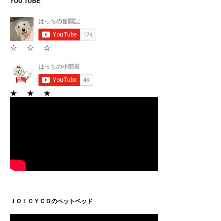
YOU TUBE
☆ ☆ ☆
★ ★ ★
ＪＯＩＣＹＣＯのペットベッド