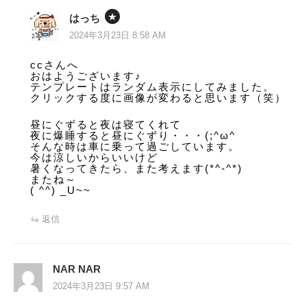
はっち
2024年3月23日 8:58 AM
ccさんへ
おはようございます♪
テンプレートはランダム表示にしてみました。
クリックする度に画像が変わると思います（笑）
昼にぐずると夜は寝てくれて
夜に爆睡すると昼にぐずり・・・(;^ω^
そんな時は車に乗って過ごしています。
今は涼しいからいいけど
暑くなってきたら、また考えます(*^-^*)
またね～
( ^^) _U~~
返信
NAR NAR
2024年3月23日 9:57 AM