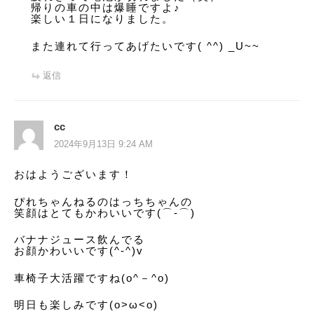
帰りの車の中は爆睡ですよ♪
楽しい１日になりました。
また連れて行ってあげたいです( ^^) _U~~
返信
cc
2024年9月13日 9:24 AM
おはようございます！
ぴれちゃんねるのはっちちゃんの
笑顔はとてもかわいいです(⌒‐⌒)
バナナジュース飲んでる
お顔かわいいです(^-^)v
車椅子大活躍ですね(o^－^o)
明日も楽しみです(o>ω<o)