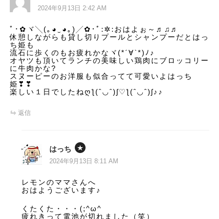
シ
2024年9月13日 2:42 AM
ョ
ﾟ･✿ヾ╲(｡◕‿◕｡)╱✿･ﾟ:✲:おはよぉ～♬♫♬
休憩しながらも貸し切りプールとシャンプーだとはっ
ン
ち姫も
流石に歩くのもお疲れかなヾ(*´∀`*)ﾉ♪
オヤツも頂いてランチの美味しい鶏肉にブロッコリー
に牛肉かな?
スヌーピーのお洋服も似合ってて可愛いよはっち
姫❣❣
楽しい１日でしたねღƪ(ˆ◡ˆ)ʃ♡ƪ(ˆ◡ˆ)ʃ♪♪
返信
はっち
2024年9月13日 8:11 AM
レモンのママさんへ
おはようございます♪
くたくた・・・(;^ω^
疲れきって電池が切れました（笑）