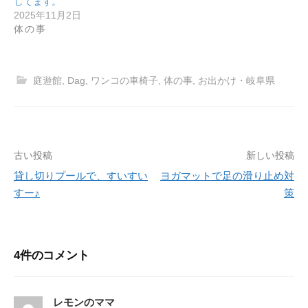
してます。
2025年11月2日
体の事
庭遊館
,
Dag
,
ワンコの車椅子
,
体の事
,
お出かけ・岐阜県
古い投稿
新しい投稿
投
貸し切りプールで、すいすい
ヨガマットで足の滑り止め対
稿
すー♪
策
ナ
ビ
4件のコメント
ゲ
ー
レモンのママ