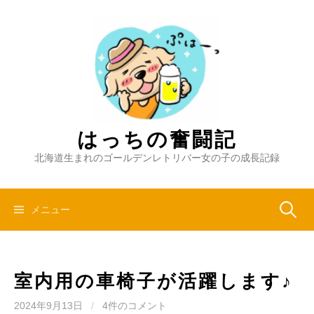
コ
ン
テ
ン
ツ
へ
ス
キ
はっちの奮闘記
ッ
北海道生まれのゴールデンレトリバー女の子の成長記録
プ
検
メニュー
索:
室内用の車椅子が活躍します♪
2024年9月13日
/
4件のコメント