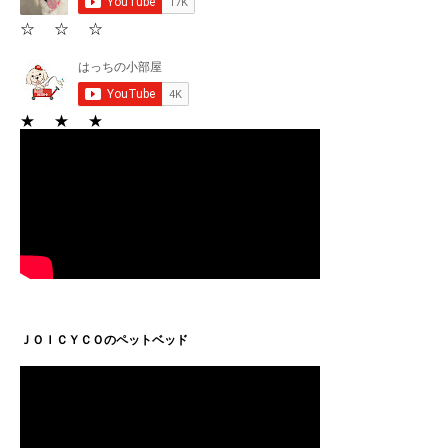
☆ ☆ ☆
★ ★ ★
ＪＯＩＣＹＣＯのペットベッド