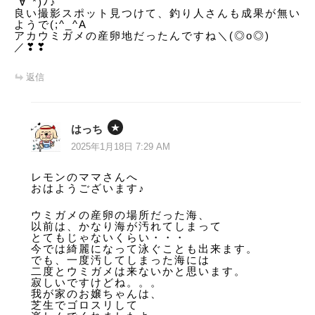
´∀`*)ﾉ♪
ン
良い撮影スポット見つけて、釣り人さんも成果が無い
ようで(;^_^A
アカウミガメの産卵地だったんですね＼(◎o◎)
／❣❣
返信
はっち
2025年1月18日 7:29 AM
レモンのママさんへ
おはようございます♪
ウミガメの産卵の場所だった海、
以前は、かなり海が汚れてしまって
とてもじゃないくらい・・・
今では綺麗になって泳ぐことも出来ます。
でも、一度汚してしまった海には
二度とウミガメは来ないかと思います。
寂しいですけどね。。。
我が家のお嬢ちゃんは、
芝生でゴロスリして