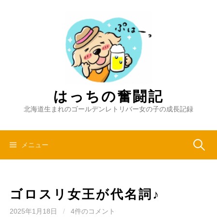
コ
ン
テ
ン
ツ
へ
ス
キ
はっちの奮闘記
ッ
北海道生まれのゴールデンレトリバー女の子の成長記録
プ
検
メニュー
索:
ゴロスリ女王が代名詞♪
2025年1月18日
/
4件のコメント