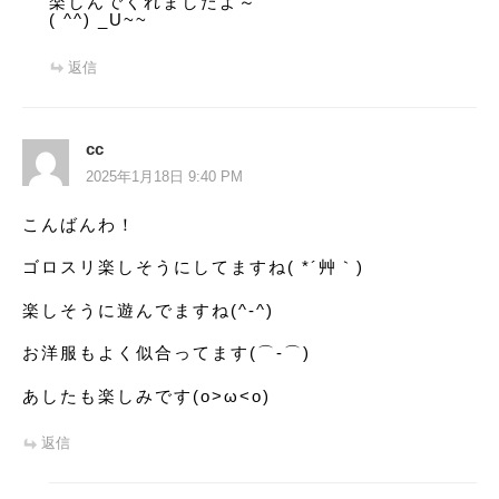
楽しんでくれましたよ～
( ^^) _U~~
返信
cc
2025年1月18日 9:40 PM
こんばんわ！
ゴロスリ楽しそうにしてますね( *´艸｀)
楽しそうに遊んでますね(^-^)
お洋服もよく似合ってます(⌒‐⌒)
あしたも楽しみです(o>ω<o)
返信