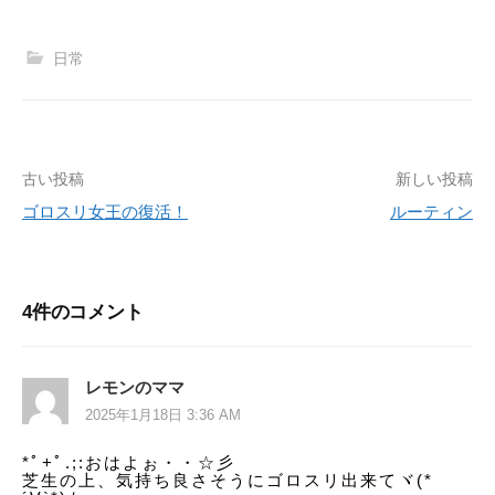
日常
古い投稿
新しい投稿
投
ゴロスリ女王の復活！
ルーティン
稿
ナ
ビ
4件のコメント
ゲ
ー
レモンのママ
2025年1月18日 3:36 AM
シ
*ﾟ+ﾟ.;:おはよぉ・・☆彡
ョ
芝生の上、気持ち良さそうにゴロスリ出来てヾ(*