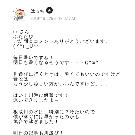
はっち
2019年6月25日 12:37 AM
ccさん
ふたたび
ご訪問＆コメントありがとうございます。
( ^^) _U~~
毎日暑いですね！
明日も暑くなるそうです・・・(;^ω^
川遊びに行くときは、暑くてもいいのですけど
普段は・・・
もう少し涼しい方がいいんですけど。。。
はい！川遊び解禁です！
泳いできましたよ～
板取川の水は、特別に？冷たいので
僕が泳ぐには早かったのかも
気合で泳ぎました！
明日の記事も川遊び！