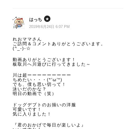
はっち
2019年6月24日 6:07 PM
れおママさん
ご訪問＆コメントありがとうございます。
(^_-)-☆
動画ありがとうございます！
板取川へ川遊びに行ってきました～
川は超ーーーーーーーーー
ちめたい・・・(*’ω’*)
でも、僕も思い切って！
泳いだのかな？
明日の動画で（笑）
ドッグデプトのお揃いの洋服
可愛いです！
気に入りました！
『君のおかげで毎日が楽しいよ』