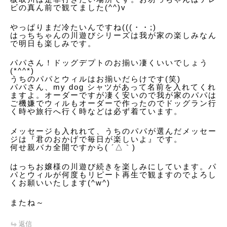
ビの真ん前で観てました(^^)v
やっぱりまだ冷たいんですね(((・・;)
はっちちゃんの川遊びシリーズは我が家の楽しみなん
で明日も楽しみです。
パパさん！ドッグデプトのお揃い凄くいいでしょう
(*^^*)
うちのパパとウィルはお揃いだらけです(笑)
パパさん、my dog シャツがあって名前を入れてくれ
ますよ。オーダーですが凄く安いので我が家のパパは
ご機嫌でウィルもオーダーで作ったのでドッグラン行
く時や旅行へ行く時などは必ず着ています。
メッセージも入れれて、うちのパパが選んだメッセー
ジは『君のおかげで毎日が楽しいよ』です。
何せ親バカ全開ですから( ´△｀)
はっちお嬢様の川遊び続きを楽しみにしています。パ
パとウィルが何度もリピート再生で観ますのでよろし
くお願いいたします(^w^)
またね～
返信