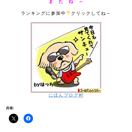
ま た ね ～
ランキングに参加中
クリックしてね～
にほんブログ村
共有: