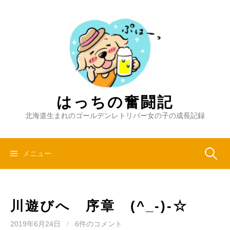
コ
ン
テ
ン
ツ
へ
ス
キ
はっちの奮闘記
ッ
北海道生まれのゴールデンレトリバー女の子の成長記録
プ
検
メニュー
索:
川遊びへ 序章 (^_-)-☆
2019年6月24日
/
6件のコメント