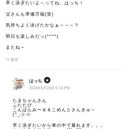
早く泳ぎたいよ～ってね。はっち！
父さんも準備万端(笑)
気持ちよく泳げたかなぁ～～～？
明日も楽しみだっ(*^^*)
またね～
返信
はっち
2019年6月24日 6:14 PM
たまちゃんさん
ふたたび
こんばんみー＆＆こめんとさんきゅ～
(^_-)-☆
早く泳ぎたいから車の中で暴れます。。。