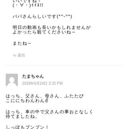
いいですね！
(・∀・)ｲｲﾈ!!
パパさんらしいです(*^-^*)
明日の動画も長いかもしれませんが
よかったら観てくださいね～
またね～
返信
たまちゃん
2019年6月24日 3:32 PM
はっち、父さん、母さん、ふたたび
こににちわんわん✌️
はっち、車の中で父さんの事おとなしく
待てましたね。
しっぽもブンブン！