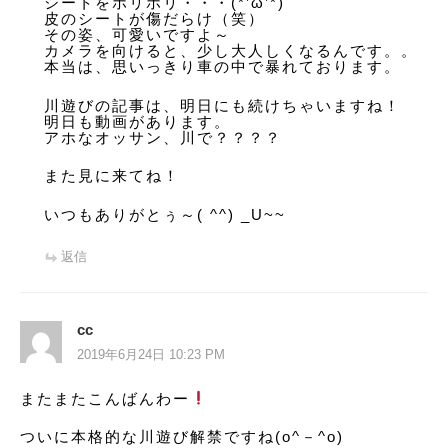
シートをホリホリ・・・(*’ω’*)
皮のシートが傷だらけ（笑）
その姿、可愛いですよ～
カメラを向けると、少し大人しくなるんです。。
本当は、思いっきり車の中で暴れております。
川遊びの記事は、明日にも続けちゃいますね！
明日も動画があります。
アホなオッサン、川で？？？？
また見に来てね！
いつもありがとぅ～( ^^) _U~~
返信
cc
2019年6月24日 10:23 PM
またまたこんばんわー
ついに本格的な川遊び解禁ですね(o^－^o)