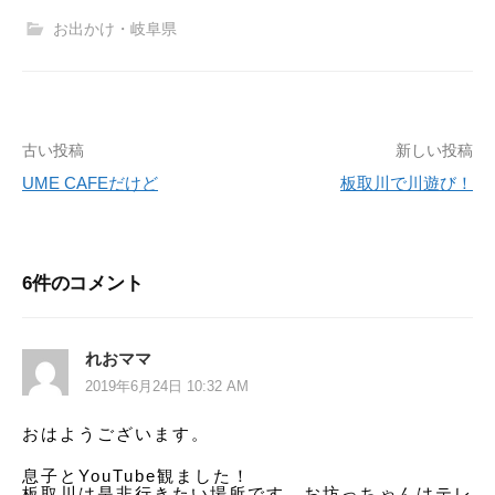
お出かけ・岐阜県
古い投稿
新しい投稿
投
UME CAFEだけど
板取川で川遊び！
稿
ナ
ビ
6件のコメント
ゲ
ー
れおママ
2019年6月24日 10:32 AM
シ
おはようございます。
ョ
息子とYouTube観ました！
ン
板取川は是非行きたい場所です。お坊っちゃんはテレ