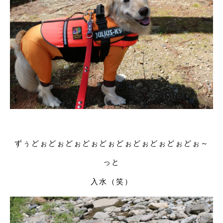
ずぅどぉどぉどぉどぉどぉどぉどぉどぉどぉどぉ～
っと
入水（笑）