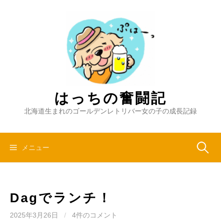
コ
ン
テ
ン
ツ
へ
ス
キ
はっちの奮闘記
ッ
北海道生まれのゴールデンレトリバー女の子の成長記録
プ
検
メニュー
索:
Dagでランチ！
2025年3月26日
/
4件のコメント