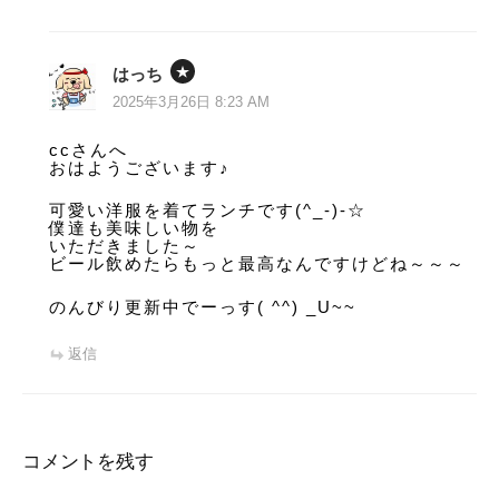
はっち
2025年3月26日 8:23 AM
ccさんへ
おはようございます♪
可愛い洋服を着てランチです(^_-)-☆
僕達も美味しい物を
いただきました～
ビール飲めたらもっと最高なんですけどね～～～
のんびり更新中でーっす( ^^) _U~~
返信
コメントを残す