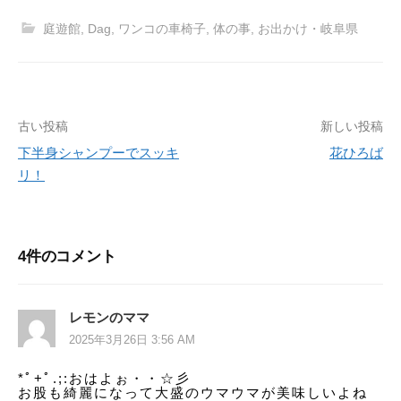
庭遊館
,
Dag
,
ワンコの車椅子
,
体の事
,
お出かけ・岐阜県
古い投稿
新しい投稿
投
下半身シャンプーでスッキ
花ひろば
稿
リ！
ナ
ビ
4件のコメント
ゲ
ー
レモンのママ
シ
2025年3月26日 3:56 AM
ョ
*ﾟ+ﾟ.;:おはよぉ・・☆彡
お股も綺麗になって大盛のウマウマが美味しいよね
ン