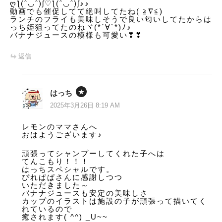
ღƪ(ˆ◡ˆ)ʃ♡ƪ(ˆ◡ˆ)ʃ♪♪
動画でも催促してて絶叫してたね( ≧∇≦)
ランチのフライも美味しそうで良い匂いしてたからは
っち姫狙ってたのねヾ(*´∀`*)ﾉ♪
バナナジュースの模様も可愛い❣❣
返信
はっち
2025年3月26日 8:19 AM
レモンのママさんへ
おはようございます♪
頑張ってシャンプーしてくれた子へは
てんこもり！！！
はっちスペシャルです。
ぴれぱぱさんに感謝しつつ
いただきました～
バナナジュースも安定の美味しさ
カップのイラストは施設の子が頑張って描いてく
れているので
癒されます( ^^) _U~~