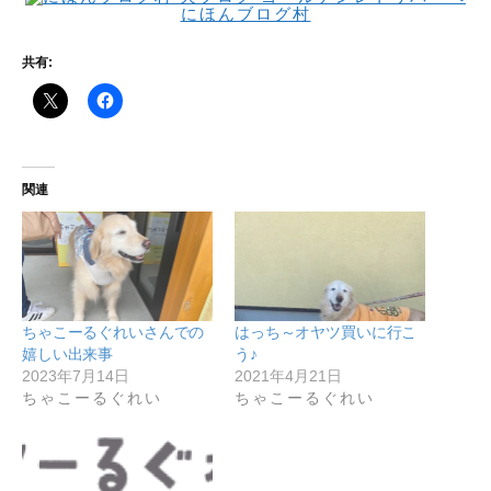
にほんブログ村
共有:
関連
ちゃこーるぐれいさんでの
はっち～オヤツ買いに行こ
嬉しい出来事
う♪
2023年7月14日
2021年4月21日
ちゃこーるぐれい
ちゃこーるぐれい