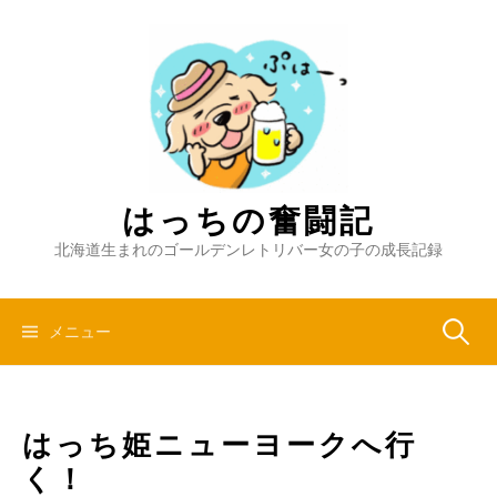
コ
ン
テ
ン
ツ
へ
ス
キ
はっちの奮闘記
ッ
北海道生まれのゴールデンレトリバー女の子の成長記録
プ
検
メニュー
索:
はっち姫ニューヨークへ行
く！