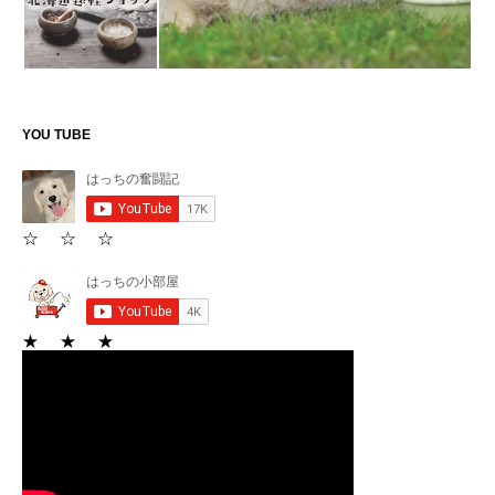
YOU TUBE
☆ ☆ ☆
★ ★ ★