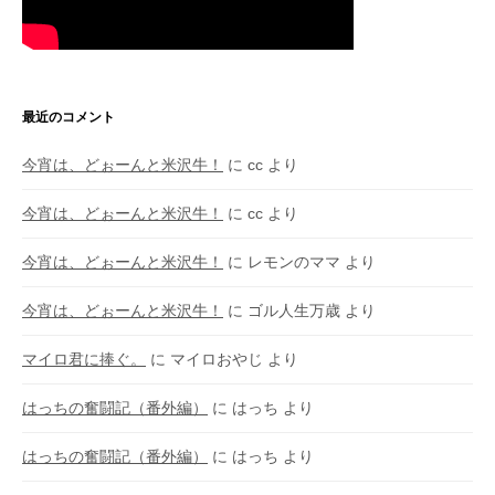
最近のコメント
今宵は、どぉーんと米沢牛！
に
cc
より
今宵は、どぉーんと米沢牛！
に
cc
より
今宵は、どぉーんと米沢牛！
に
レモンのママ
より
今宵は、どぉーんと米沢牛！
に
ゴル人生万歳
より
マイロ君に捧ぐ。
に
マイロおやじ
より
はっちの奮闘記（番外編）
に
はっち
より
はっちの奮闘記（番外編）
に
はっち
より