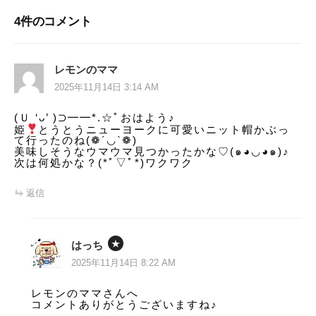
ビ
4件のコメント
ゲ
ー
レモンのママ
シ
2025年11月14日 3:14 AM
ョ
(Ｕ ‘ᴗ’ )⊃━━*.☆ﾟおはよう♪
姫
とうとうニューヨークに可愛いニット帽かぶっ
ン
て行ったのね(❁´◡`❁)
美味しそうなウマウマ見つかったかな♡(๑◕◡◕๑)♪
次は何処かな？(*ﾟ▽ﾟ*)ワクワク
返信
はっち
2025年11月14日 8:22 AM
レモンのママさんへ
コメントありがとうございますね♪