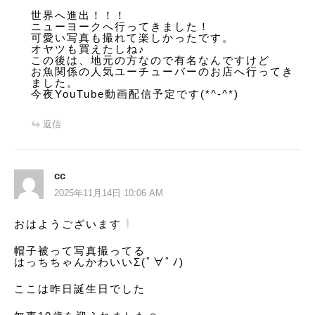
世界へ進出！！！
ニューヨークへ行ってきました！
可愛い写真も撮れて楽しかったです。
オヤツも買えたしね♪
この後は、地元の方なので有名なんですけど
お魚関係の人気ユーチューバーのお店へ行ってき
ました。
今夜YouTube動画配信予定です(*^-^*)
返信
cc
2025年11月14日 10:06 AM
おはようございます
️
帽子被って写真撮ってる
はっちちゃんかわいいΣ(ﾟ∀ﾟﾉ)
ここは昨日誕生日でした