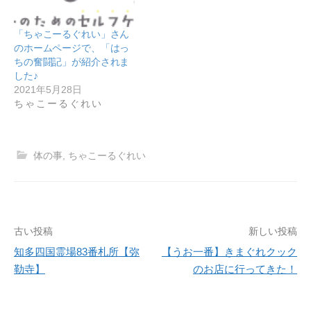
「ちゃこーるぐれい」さん
のホームページで、「はっ
ちの奮闘記」が紹介されま
した♪
2021年5月28日
ちゃこーるぐれい
体の事
,
ちゃこーるぐれい
古い投稿
新しい投稿
投
知多四国霊場83番札所【弥
【うお一番】きまぐれクック
稿
勒寺】
のお店に行ってきた！
ナ