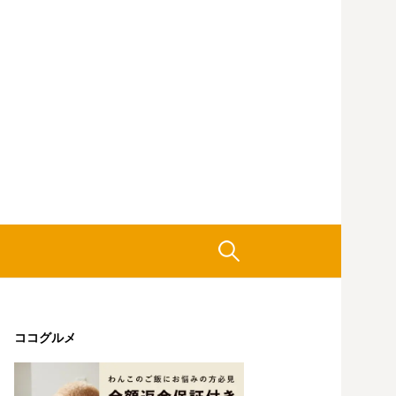
検
索:
ココグルメ