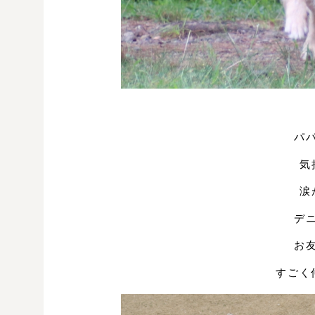
パ
気
涙
デ
お
すごく