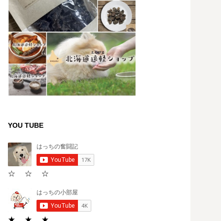
YOU TUBE
☆ ☆ ☆
★ ★ ★