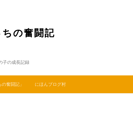
っちの奮闘記
の子の成長記録
ちの奮闘記」
にほんブログ村