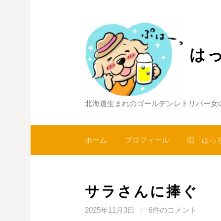
コ
ン
テ
ン
は
ツ
へ
ス
キ
北海道生まれのゴールデンレトリバー女
ッ
プ
ホーム
プロフィール
旧「はっ
サラさんに捧ぐ
2025年11月3日
/
6件のコメント