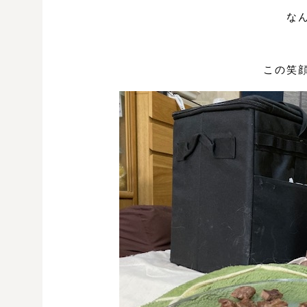
な
この笑