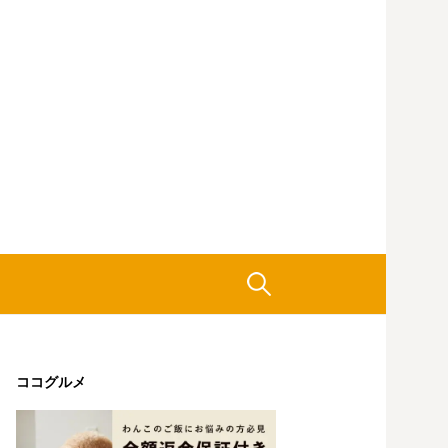
検
索:
ココグルメ