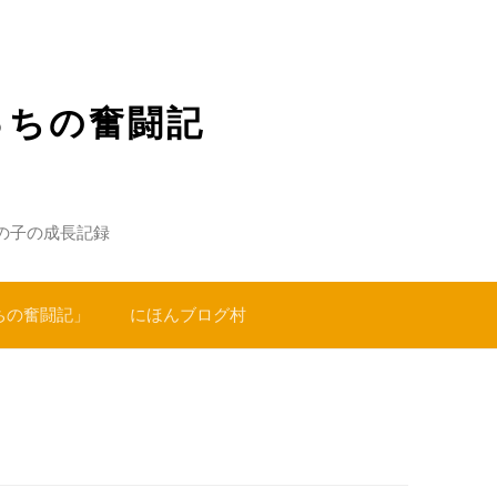
っちの奮闘記
の子の成長記録
ちの奮闘記」
にほんブログ村