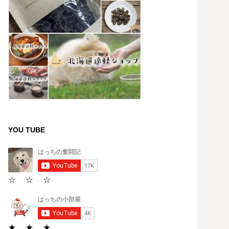
YOU TUBE
☆ ☆ ☆
★ ★ ★