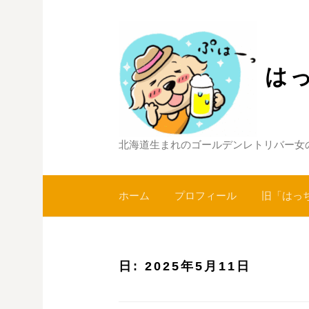
コ
ン
テ
ン
は
ツ
へ
ス
キ
北海道生まれのゴールデンレトリバー女
ッ
プ
ホーム
プロフィール
旧「はっ
日:
2025年5月11日