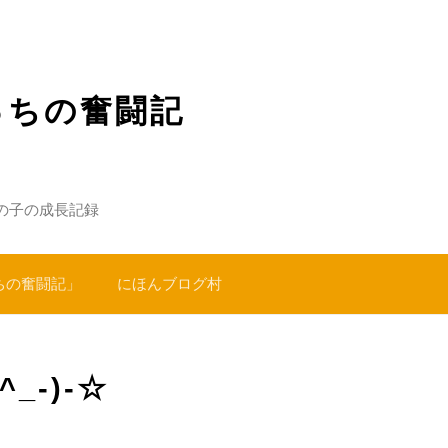
っちの奮闘記
の子の成長記録
ちの奮闘記」
にほんブログ村
_-)-☆