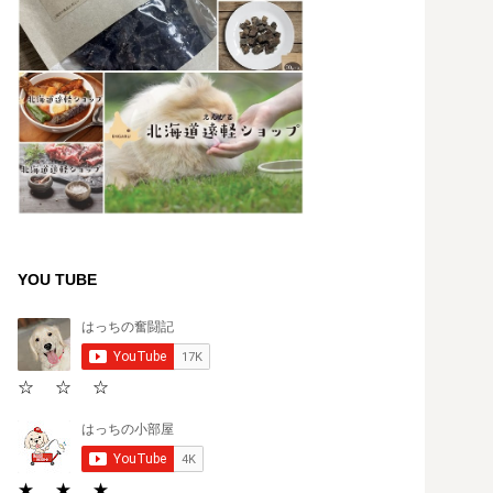
YOU TUBE
☆ ☆ ☆
★ ★ ★