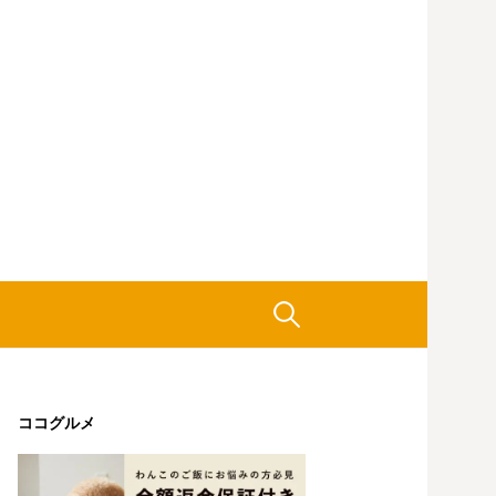
検
索:
ココグルメ