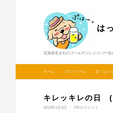
コ
ン
テ
ン
は
ツ
へ
ス
キ
北海道生まれのゴールデンレトリバー女
ッ
プ
ホーム
プロフィール
旧「はっ
キレッキレの日 (^
2019年1月3日
/
2件のコメント