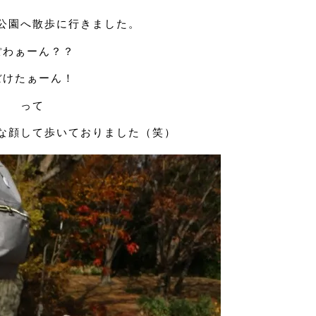
公園へ散歩に行きました。
ぽわぁーん？？
ぼけたぁーん！
って
な顔して歩いておりました（笑）