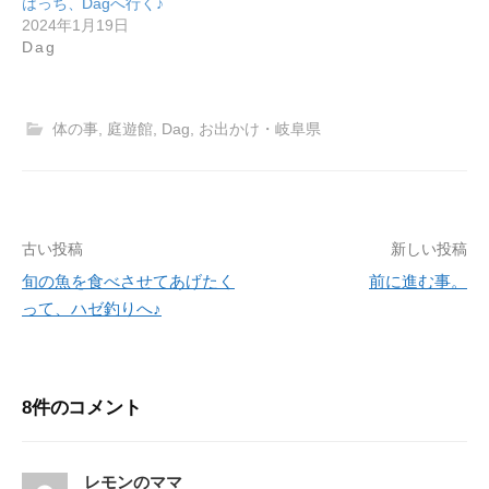
はっち、Dagへ行く♪
2024年1月19日
Dag
体の事
,
庭遊館
,
Dag
,
お出かけ・岐阜県
古い投稿
新しい投稿
投
旬の魚を食べさせてあげたく
前に進む事。
稿
って、ハゼ釣りへ♪
ナ
ビ
8件のコメント
ゲ
ー
レモンのママ