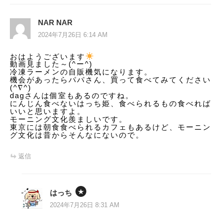
NAR NAR
2024年7月26日 6:14 AM
おはようございます
動画見ました～(^ー^)
冷凍ラーメンの自販機気になります。
機会があったらパパさん、買って食べてみてください
(^∇^)
dagさんは個室もあるのですね。
にんじん食べないはっち姫、食べられるもの食べれば
いいと思いますよ。
モーニング文化羨ましいです。
東京には朝食食べられるカフェもあるけど、モーニン
グ文化は昔からそんなにないので。
返信
はっち
2024年7月26日 8:31 AM