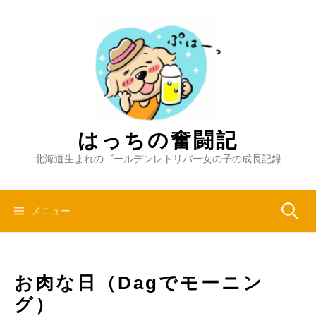
コ
ン
テ
ン
ツ
へ
ス
キ
はっちの奮闘記
ッ
北海道生まれのゴールデンレトリバー女の子の成長記録
プ
検
メニュー
索:
お肉な日（Dagでモーニン
グ）