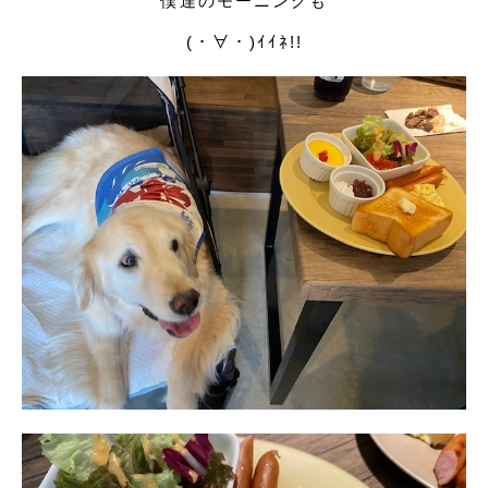
僕達のモーニングも
(・∀・)ｲｲﾈ!!