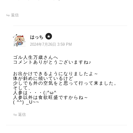
返信
はっち
2024年7月26日 3:59 PM
ゴル人生万歳さんへ
コメントありがとうございますね♪
お出かけできるようになりましたよ～
体が斜めに傾いているけど
少しでも外の空気をと思って行って来ました。
そして、
人参は・・・(;^ω^
人参以外は食欲旺盛ですからね～
( ^^) _U~~
返信