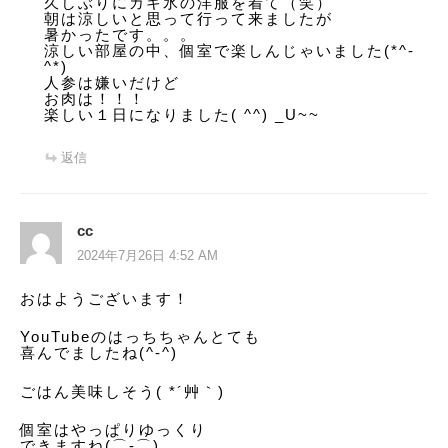
久しぶりにカキ氷の洋服を着て（笑）
朝は涼しいと思って行って来ましたが
暑かったです。。。
涼しい部屋の中、個室で楽しんじゃいました(*^-
^*)
人参は嫌いだけど
お肉は！！！
楽しい１日になりました( ^^) _U~~
返信
cc
2024年7月26日 4:52 AM
おはようございます！
YouTubeのはっちちゃんとても
喜んでましたね(^-^)
ごはん美味しそう( *´艸｀)
個室はやっぱりゆっくり
できますね(⌒‐⌒)