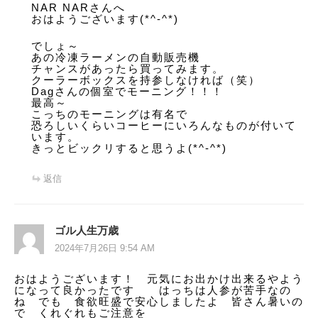
NAR NARさんへ
おはようございます(*^-^*)
でしょ～
あの冷凍ラーメンの自動販売機
チャンスがあったら買ってみます。
クーラーボックスを持参しなければ（笑）
Dagさんの個室でモーニング！！！
最高～
こっちのモーニングは有名で
恐ろしいくらいコーヒーにいろんなものが付いて
います。
きっとビックリすると思うよ(*^-^*)
返信
ゴル人生万歳
2024年7月26日 9:54 AM
おはようございます！ 元気にお出かけ出来るやよう
になって良かったです はっちは人参が苦手なの
ね でも 食欲旺盛で安心しましたよ 皆さん暑いの
で くれぐれもご注意を