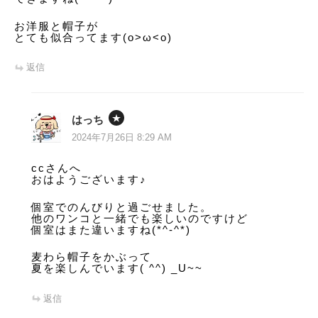
お洋服と帽子が
とても似合ってます(o>ω<o)
返信
はっち
2024年7月26日 8:29 AM
ccさんへ
おはようございます♪
個室でのんびりと過ごせました。
他のワンコと一緒でも楽しいのですけど
個室はまた違いますね(*^-^*)
麦わら帽子をかぶって
夏を楽しんでいます( ^^) _U~~
返信