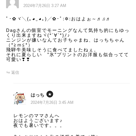
シ
2024年7月26日 3:27 AM
ョ
ﾟ･✿ヾ╲(｡◕‿◕｡)╱✿･ﾟ:✲:おはよぉ～♬♫♬
ン
Dagさんの個室でモーニングなんて気持ち的にもゆっ
くり出来ますねヾ(*´∀`*)ﾉ♪
ニンジンが嫌いなんてお子ちゃまね、はっちちゃん
（*≧ｍ≦*）
飛騨牛美味しそうに食べてましたねぇ。
それに夏らしい ”氷”プリントのお洋服も似合ってて
可愛い❣❣
返信
はっち
2024年7月26日 3:45 AM
レモンのママさんへ
おはようございます♪
夜でも暑いです。。。