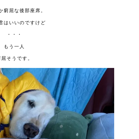
か窮屈な後部座席。
君はいいのですけど
・・・
もう一人
窮屈そうです。