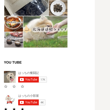
YOU TUBE
☆ ☆ ☆
★ ★ ★