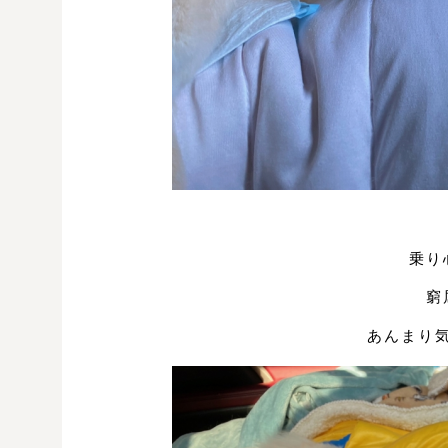
乗り
窮
あんまり