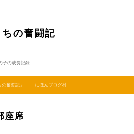
っちの奮闘記
の子の成長記録
ちの奮闘記」
にほんブログ村
部座席