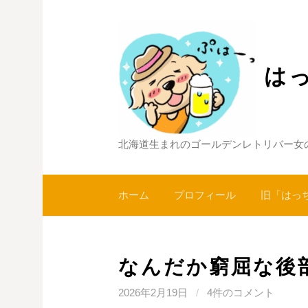
コ
ン
テ
ン
は
ツ
へ
ス
キ
北海道生まれのゴールデンレトリバー女
ッ
プ
ホーム
プロフィール
旧「はっ
なんだか窮屈な後
2026年2月19日
/
4件のコメント