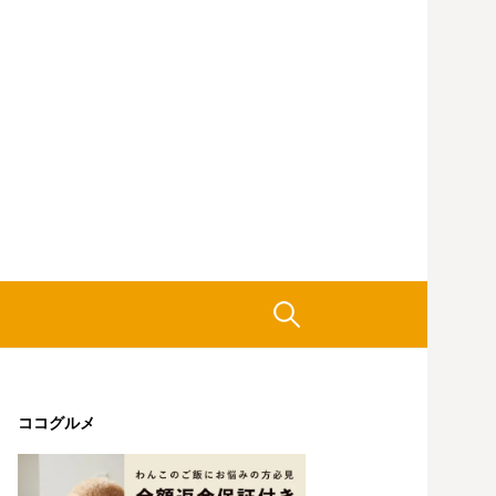
検
索:
ココグルメ