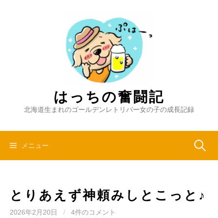
コ
ン
テ
ン
ツ
へ
ス
キ
はっちの奮闘記
ッ
北海道生まれのゴールデンレトリバー女の子の成長記録
プ
検
メニュー
索:
とりあえず神頼みしとこっと♪
2026年2月20日
/
4件のコメント