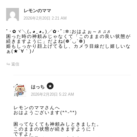
ゲ
ー
レモンのママ
2026年2月20日 2:21 AM
シ
ﾟ･✿ヾ╲(｡◕‿◕｡)╱✿･ﾟ:✲:おはよぉ～♬♫♬
ョ
困った時の神頼みじゃなくて「このままの良い状態が
続きますように」だよね(❁´◡`❁)
ン
姫もしっかり顔上げてるし、カメラ目線だし嬉しいな
ぁ(★´∀｀)ﾉ
返信
はっち
2026年2月20日 5:22 AM
レモンのママさんへ
おはようございます(*^-^*)
困ってなくても神頼みしときました。
このままの状態が続きますように！
ですよ♪