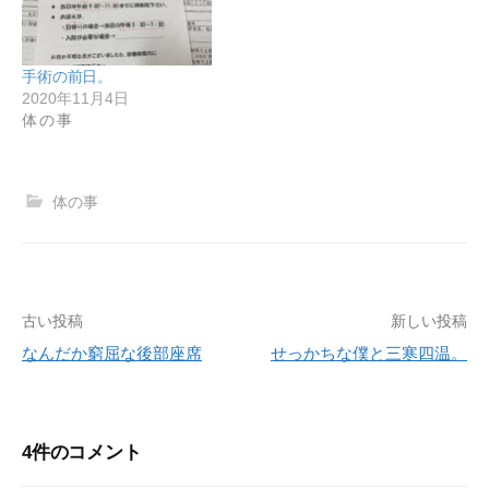
手術の前日。
2020年11月4日
体の事
体の事
古い投稿
新しい投稿
投
なんだか窮屈な後部座席
せっかちな僕と三寒四温。
稿
ナ
ビ
4件のコメント