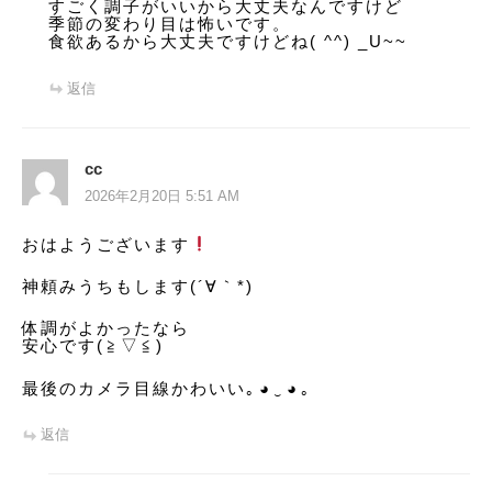
すごく調子がいいから大丈夫なんですけど
季節の変わり目は怖いです。
食欲あるから大丈夫ですけどね( ^^) _U~~
返信
cc
2026年2月20日 5:51 AM
おはようございます
神頼みうちもします(´∀｀*)
体調がよかったなら
安心です(⁠≧⁠▽⁠≦⁠)
最後のカメラ目線かわいい｡⁠◕⁠‿⁠◕⁠｡
返信