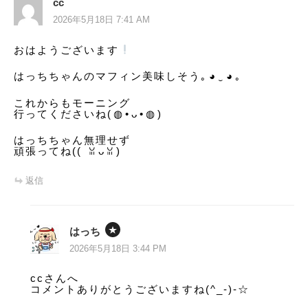
cc
シ
2026年5月18日 7:41 AM
ョ
おはようございます
️
ン
はっちちゃんのマフィン美味しそう｡⁠◕⁠‿⁠◕⁠｡
これからもモーニング
行ってくださいね(⁠◍⁠•⁠ᴗ⁠•⁠◍⁠)
はっちちゃん無理せず
頑張ってね((⁠ ⁠ꈍ⁠ᴗ⁠ꈍ⁠)
返信
はっち
2026年5月18日 3:44 PM
ccさんへ
コメントありがとうございますね(^_-)-☆