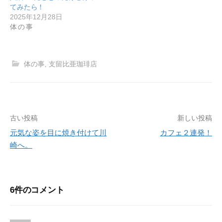
てみたら！
2025年12月28日
体の事
体の事
,
支留比亜珈琲店
古い投稿
新しい投稿
投
元気な姿を目に焼き付けて川
カフェ２連発！
稿
崎へ。
ナ
ビ
6件のコメント
ゲ
ー