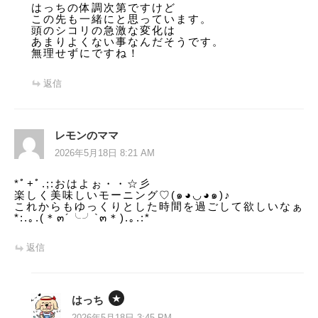
はっちの体調次第ですけど
この先も一緒にと思っています。
頭のシコリの急激な変化は
あまりよくない事なんだそうです。
無理せずにですね！
返信
レモンのママ
2026年5月18日 8:21 AM
*ﾟ+ﾟ.;:おはよぉ・・☆彡
楽しく美味しいモーニング♡(๑◕◡◕๑)♪
これからもゆっくりとした時間を過ごして欲しいなぁ
*:.｡.(＊๓´╰╯`๓＊).｡.:*
返信
はっち
2026年5月18日 3:45 PM