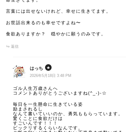
言葉には出せないけれど、幸せに生きてます。
お世話出来るのも幸せですよね〜
食欲ありますか？ 穏やかに願うのみです。
返信
はっち
2026年5月18日 3:48 PM
ゴル人生万歳さんへ
コメントありがとうございますね(^_-)-☆
毎日を一生懸命に生きている姿
励まされるし
なんて書いていいのか、勇気ももらっています。
驚くことに食欲だけは
すごいんです！！！
ビックリするくらいなんです。