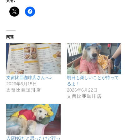
共有:
関連
支留比亜珈琲店さんへ♪
明日も楽しいことが待って
2026年5月15日
るよ！
支留比亜珈琲店
2026年6月22日
支留比亜珈琲店
入店NGだと思ったけど行っ