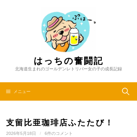
コ
ン
テ
ン
ツ
へ
ス
キ
はっちの奮闘記
ッ
北海道生まれのゴールデンレトリバー女の子の成長記録
プ
検
メニュー
索:
支留比亜珈琲店ふたたび！
2026年5月18日
/
6件のコメント